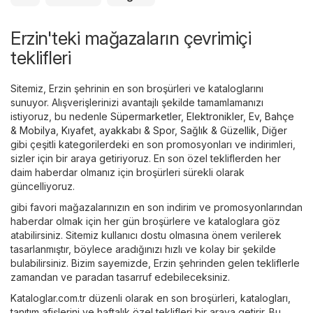
Erzin'teki mağazaların çevrimiçi
teklifleri
Sitemiz, Erzin şehrinin en son broşürleri ve kataloglarını
sunuyor. Alışverişlerinizi avantajlı şekilde tamamlamanızı
istiyoruz, bu nedenle
Süpermarketler
,
Elektronikler
,
Ev, Bahçe
& Mobilya
,
Kıyafet, ayakkabı & Spor
,
Sağlık & Güzellik
,
Diğer
gibi çeşitli kategorilerdeki en son promosyonları ve indirimleri,
sizler için bir araya getiriyoruz. En son özel tekliflerden her
daim haberdar olmanız için broşürleri sürekli olarak
güncelliyoruz.
gibi favori mağazalarınızın en son indirim ve promosyonlarından
haberdar olmak için her gün broşürlere ve kataloglara göz
atabilirsiniz. Sitemiz kullanıcı dostu olmasına önem verilerek
tasarlanmıştır, böylece aradığınızı hızlı ve kolay bir şekilde
bulabilirsiniz. Bizim sayemizde, Erzin şehrinden gelen tekliflerle
zamandan ve paradan tasarruf edebileceksiniz.
Kataloglar.com.tr düzenli olarak en son broşürleri, katalogları,
tanıtım afişlerini ve haftalık özel teklifleri bir araya getirir. Bu