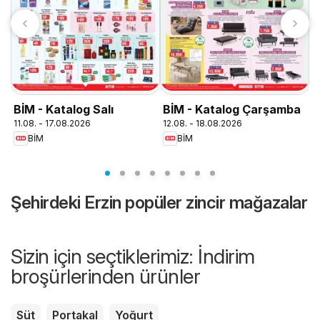
T
1
BİM - Katalog Salı
BİM - Katalog Çarşamba
11.08. - 17.08.2026
12.08. - 18.08.2026
BİM
BİM
Şehirdeki Erzin popüler zincir mağazalar
Sizin için seçtiklerimiz: İndirim
broşürlerinden ürünler
Süt
Portakal
Yoğurt