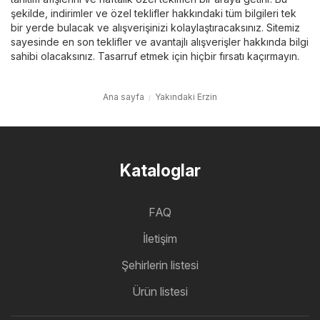
şekilde, indirimler ve özel teklifler hakkındaki tüm bilgileri tek
bir yerde bulacak ve alışverişinizi kolaylaştıracaksınız. Sitemiz
sayesinde en son teklifler ve avantajlı alışverişler hakkında bilgi
sahibi olacaksınız. Tasarruf etmek için hiçbir fırsatı kaçırmayın.
Ana sayfa
Yakındaki Erzin
Kataloglar
FAQ
İletişim
Şehirlerin listesi
Ürün listesi