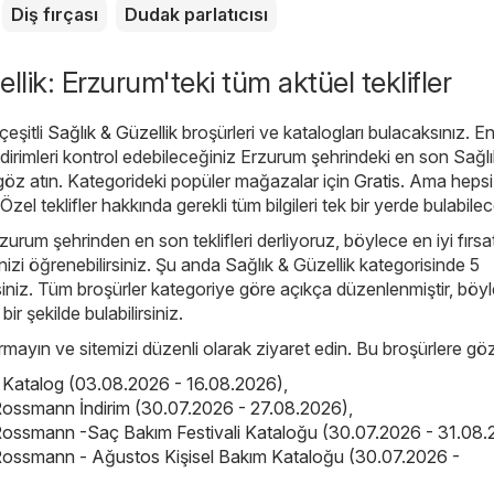
Diş fırçası
Dudak parlatıcısı
llik: Erzurum'teki tüm aktüel teklifler
eşitli
Sağlık & Güzellik
broşürleri ve katalogları bulacaksınız. E
dirimleri kontrol edebileceğiniz Erzurum şehrindeki en son Sağlı
 göz atın. Kategorideki popüler mağazalar için
Gratis
. Ama hepsi
. Özel teklifler hakkında gerekli tüm bilgileri tek bir yerde bulabile
zurum şehrinden en son teklifleri derliyoruz, böylece en iyi fırsat
izi öğrenebilirsiniz. Şu anda Sağlık & Güzellik kategorisinde 5
irsiniz. Tüm broşürler kategoriye göre açıkça düzenlenmiştir, böy
 bir şekilde bulabilirsiniz.
çırmayın ve sitemizi düzenli olarak ziyaret edin. Bu broşürlere göz
is Katalog (03.08.2026 - 16.08.2026)
,
ossmann İndirim (30.07.2026 - 27.08.2026)
,
ossmann -Saç Bakım Festivali Kataloğu (30.07.2026 - 31.08.
ossmann - Ağustos Kişisel Bakım Kataloğu (30.07.2026 -