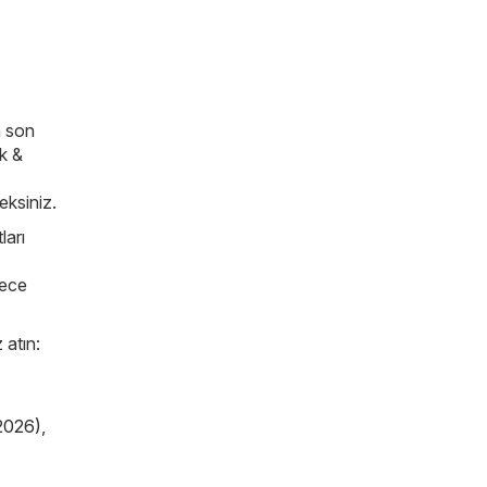
n son
k &
ceksiniz.
ları
lece
 atın:
2026)
,