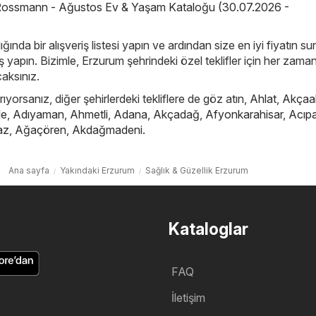
ossmann - Ağustos Ev & Yaşam Kataloğu (30.07.2026 -
ığında bir alışveriş listesi yapın ve ardından size en iyi fiyatın s
yapın. Bizimle, Erzurum şehrindeki özel teklifler için her zama
caksınız.
ıyorsanız, diğer şehirlerdeki tekliflere de göz atın,
Ahlat
,
Akçaa
le
,
Adıyaman
,
Ahmetli
,
Adana
,
Akçadağ
,
Afyonkarahisar
,
Acıp
az
,
Ağaçören
,
Akdağmadeni
.
Ana sayfa
Yakındaki Erzurum
Sağlık & Güzellik Erzurum
Kataloglar
FAQ
İletişim