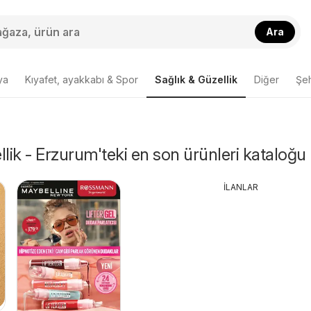
Ara
ya
Kıyafet, ayakkabı & Spor
Sağlık & Güzellik
Diğer
Şeh
llik - Erzurum'teki en son ürünleri kataloğu
İLANLAR