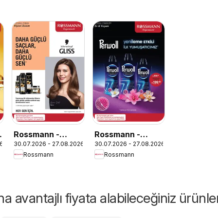
Rossmann -
Rossmann -
26
30.07.2026 - 27.08.2026
30.07.2026 - 27.08.2026
Ağustos Kişisel
Ağustos Ev &
Rossmann
Rossmann
Bakım Kataloğu
Yaşam Kataloğu
 avantajlı fiyata alabileceğiniz ürünle