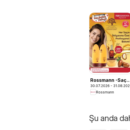
Rossmann -Saç
30.07.2026 - 31.08.20
Bakım Festivali
Rossmann
Kataloğu
Şu anda daha