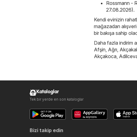
Rossmann - R
27.08.2026)
.
Kendi evinizin rahatl
mağazadan alışveriş 
bir bakışa sahip ola
Daha fazla indirim ar
Afşin
,
Ağrı
,
Akçaka
Akçakoca
,
Adilcev
Kataloglar
Tek bir yerde en son kataloglar
Bizi takip edin