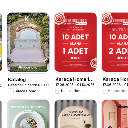
Karaca Home 10
Karaca Ho
Katalog
17.06.2026 - 01.10.2026
17.06.2026 - 0
Pazardan itibaren 01.03.2026
2026
Adet Alana 1
Adet Alana
Karaca Home
Karaca Ho
Karaca Home
Adet Hediye
Adet Hedi