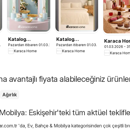
Katalog
Katalog
Karaca Ho
3.2026
Pazardan itibaren 01.03.2026
Pazardan itibaren 01.03.2026
r
Dekoratif -
Sezonsuz Karaca
01.03.2026 - 3
Dekoratif
Karaca Home
Karaca Home
İlkbahar / Yaz
Home Şıklığı -
Karaca Ho
İlkbahar/Y
2026
İlkbahar / Yaz
2026
2026
 avantajlı fiyata alabileceğiniz ürünle
Ağırlık
obilya: Eskişehir'teki tüm aktüel teklifle
ar.com.tr
'da,
Ev, Bahçe & Mobilya
kategorisinden çok çeşitli br