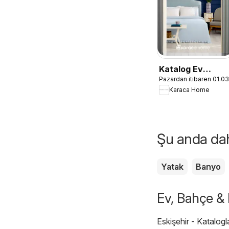
Katalog Ev
Pazardan itibaren 01.0
Tekstili - İlkbaha
Karaca Home
/ Yaz 2026
Şu anda daha
Yatak
Banyo
Ev, Bahçe & M
Eskişehir - Katalogl