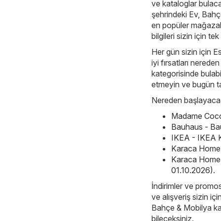
ve kataloglar bulaca
şehrindeki Ev, Bahç
en popüler mağazalar
bilgileri sizin için t
Her gün sizin için E
iyi fırsatları nered
kategorisinde bulabil
etmeyin ve bugün t
Nereden başlayacağı
Madame Coco 
Bauhaus - Ba
IKEA - IKEA K
Karaca Home -
Karaca Home 
01.10.2026)
.
İndirimler ve promos
ve alışveriş sizin i
Bahçe & Mobilya kate
bileceksiniz.