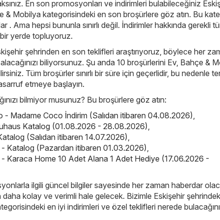
ksınız. En son promosyonları ve indirimleri bulabileceğiniz Eski
e & Mobilya kategorisindeki en son broşürlere göz atın. Bu kate
 . Ama hepsi bununla sınırlı değil. İndirimler hakkında gerekli t
ek bir yerde topluyoruz.
skişehir şehrinden en son teklifleri araştırıyoruz, böylece her z
en alacağınızı biliyorsunuz. Şu anda 10 broşürlerini Ev, Bahçe & M
irsiniz. Tüm broşürler sınırlı bir süre için geçerlidir, bu nedenle t
asarruf etmeye başlayın.
nızı bilmiyor musunuz? Bu broşürlere göz atın:
- Madame Coco İndirim (Salıdan itibaren 04.08.2026)
,
uhaus Katalog (01.08.2026 - 28.08.2026)
,
atalog (Salıdan itibaren 14.07.2026)
,
 Katalog (Pazardan itibaren 01.03.2026)
,
- Karaca Home 10 Adet Alana 1 Adet Hediye (17.06.2026 -
yonlarla ilgili güncel bilgiler sayesinde her zaman haberdar ola
çin daha kolay ve verimli hale gelecek. Bizimle Eskişehir şehrindek
gorisindeki en iyi indirimleri ve özel teklifleri nerede bulacağını