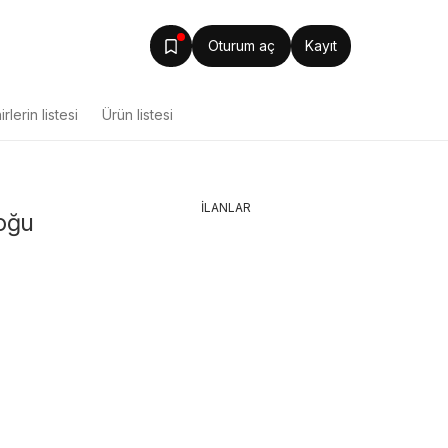
Oturum aç
Kayıt
rlerin listesi
Ürün listesi
İLANLAR
loğu