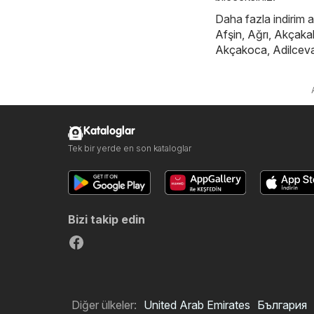
Daha fazla indirim ar
Afşin
,
Ağrı
,
Akçaka
Akçakoca
,
Adilcev
Kataloglar
Tek bir yerde en son kataloglar
Bizi takip edin
Diğer ülkeler:
United Arab Emirates
България