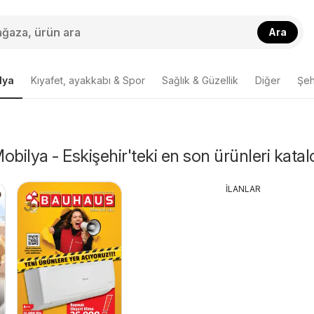
Ara
lya
Kıyafet, ayakkabı & Spor
Sağlık & Güzellik
Diğer
Şehi
obilya - Eskişehir'teki en son ürünleri kata
İLANLAR