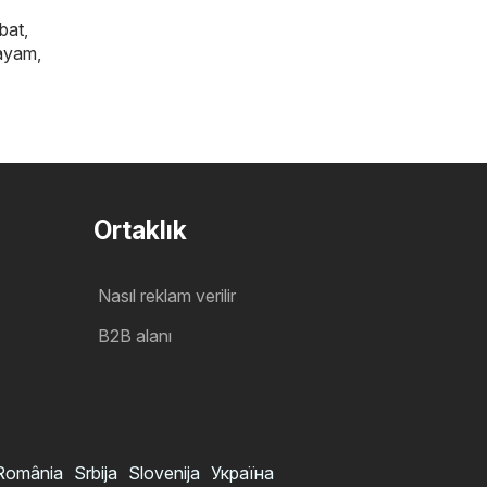
bat
,
ayam
,
Ortaklık
Nasıl reklam verilir
B2B alanı
România
Srbija
Slovenija
Україна