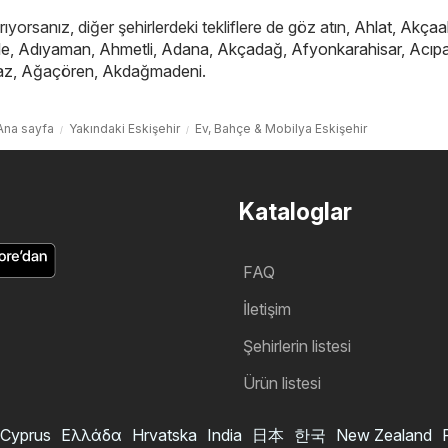
ıyorsanız, diğer şehirlerdeki tekliflere de göz atın,
Ahlat
,
Akçaa
le
,
Adıyaman
,
Ahmetli
,
Adana
,
Akçadağ
,
Afyonkarahisar
,
Acıp
az
,
Ağaçören
,
Akdağmadeni
.
Ana sayfa
Yakındaki Eskişehir
Ev, Bahçe & Mobilya Eskişehir
Kataloglar
FAQ
İletişim
Şehirlerin listesi
Ürün listesi
Cyprus
Ελλάδα
Hrvatska
India
日本
한국
New Zealand