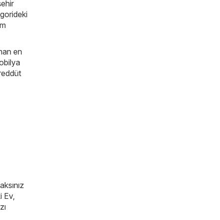
şehir
gorideki
üm
aman en
obilya
ereddüt
caksınız
i Ev,
zı