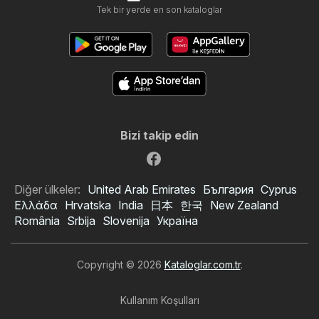
Tek bir yerde en son kataloglar
Bizi takip edin
Diğer ülkeler:
United Arab Emirates
България
Cyprus
Ελλάδα
Hrvatska
India
日本
한국
New Zealand
România
Srbija
Slovenija
Україна
Copyright © 2026
Kataloglar.com.tr
.
Kullanım Koşulları