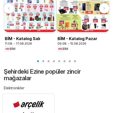
T
0
BİM - Katalog Salı
BİM - Katalog Pazar
11.08. - 17.08.2026
09.08. - 15.08.2026
BİM
BİM
Şehirdeki Ezine popüler zincir
mağazalar
Elektronikler