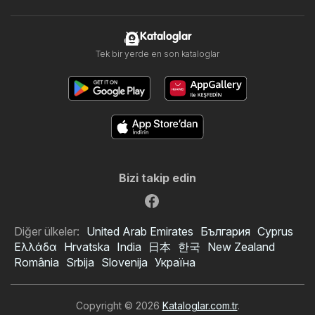
Kataloglar
Tek bir yerde en son kataloglar
Bizi takip edin
Diğer ülkeler:
United Arab Emirates
България
Cyprus
Ελλάδα
Hrvatska
India
日本
한국
New Zealand
România
Srbija
Slovenija
Україна
Copyright © 2026
Kataloglar.com.tr
.