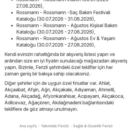
27.08.2026)
,
Rossmann - Rossmann -Saç Bakım Festivali
Kataloğu (30.07.2026 - 31.08.2026)
,
Rossmann - Rossmann - Ağustos Kişisel Bakım
Kataloğu (30.07.2026 - 27.08.2026)
,
Rossmann - Rossmann - Ağustos Ev & Yaşam
Kataloğu (30.07.2026 - 27.08.2026)
,
Kendi evinizin rahatlığında bir alışveriş listesi yapın ve
ardından size en iyi fiyatın sunulacağı mağazadan alışveriş
yapın. Bizimle, Ferizli şehrindeki özel teklifler için her
zaman geniş bir bakışa sahip olacaksınız.
Diğer şehirler için de uygun özel fırsatlar var.
Ahlat
,
Akçaabat
,
Afşin
,
Ağrı
,
Akçakale
,
Adıyaman
,
Ahmetli
,
Adana
,
Akçadağ
,
Afyonkarahisar
,
Acıpayam
,
Akçakoca
,
Adilcevaz
,
Ağaçören
,
Akdağmadeni
bağlantısındaki
tekliflere de göz atmayı unutmayın.
Ana sayfa
Yakındaki Ferizli
Sağlık & Güzellik Ferizli