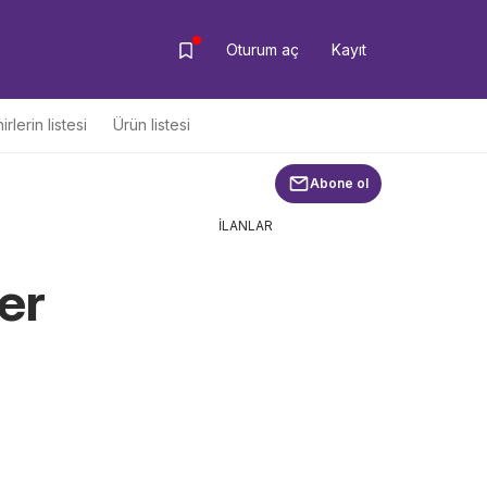
Oturum aç
Kayıt
irlerin listesi
Ürün listesi
Abone ol
İLANLAR
er