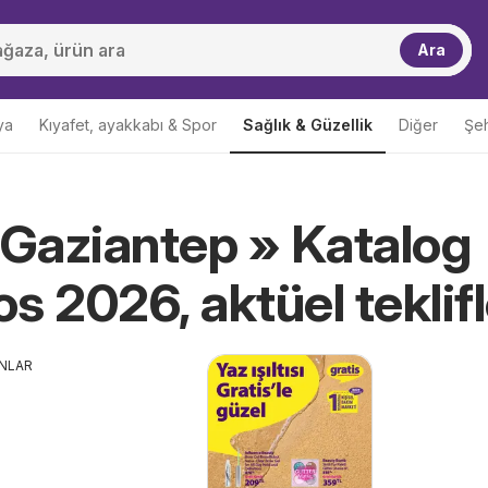
Ara
ya
Kıyafet, ayakkabı & Spor
Sağlık & Güzellik
Diğer
Şeh
 Gaziantep » Katalog
s 2026, aktüel teklifl
ANLAR