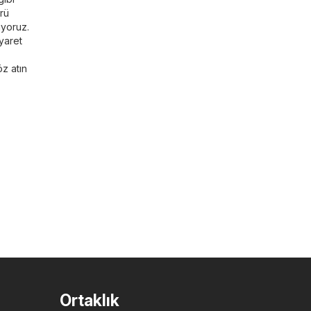
ürü
iyoruz.
yaret
z atın
Ortaklık