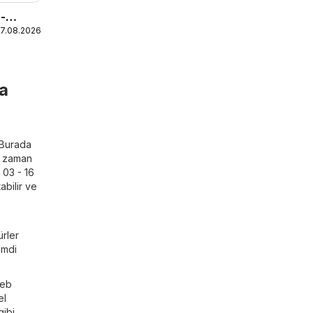
-
27.08.2026
v &
aloğu
a
! Burada
r zaman
 03 - 16
abilir ve
ürler
imdi
web
el
gibi