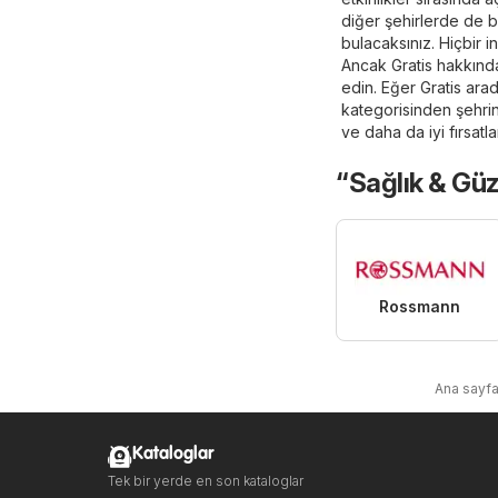
diğer şehirlerde de b
bulacaksınız. Hiçbir i
Ancak Gratis hakkında 
edin. Eğer Gratis ara
kategorisinden şehri
ve daha da iyi fırsatl
“Sağlık & Güz
Rossmann
Ana sayf
Kataloglar
Tek bir yerde en son kataloglar