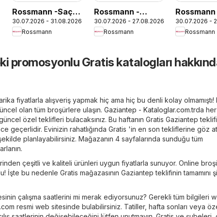
Rossmann -Saç
Rossmann -
Rossmann 
6
30.07.2026 - 31.08.2026
30.07.2026 - 27.08.2026
30.07.2026 - 
Bakım Festivali
Ağustos Kişisel
Ağustos E
Rossmann
Rossmann
Rossmann
Kataloğu
Bakım Kataloğu
Yaşam Kat
ki promosyonlu Gratis katalogları hakkınd
arika fiyatlarla alışveriş yapmak hiç ama hiç bu denli kolay olmamıştı
güncel olan tüm broşürlere ulaşın.
Gaziantep - Kataloglar.com.tr
da he
üncel özel teklifleri bulacaksınız. Bu haftanın Gratis Gaziantep teklifi
 geçerlidir. Evinizin rahatlığında Gratis 'in en son tekliflerine göz at
bir şekilde planlayabilirsiniz. Mağazanın 4 sayfalarında sunduğu tüm
rlanın.
rinden çeşitli ve kaliteli ürünleri uygun fiyatlarla sunuyor. Online broş
lu! İşte bu nedenle Gratis mağazasının Gaziantep teklifinin tamamını ş
sinin çalışma saatlerini mi merak ediyorsunuz? Gerekli tüm bilgileri 
s.com
resmi web sitesinde bulabilirsiniz. Tatiller, hafta sonları veya öz
çılış saatlerinin değişebileceğini lütfen unutmayın. Gratis ve şubeleri, 