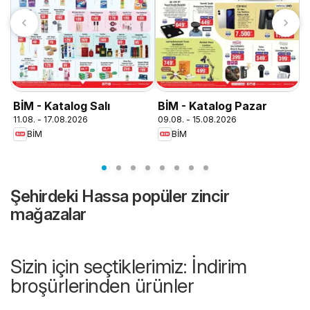
T
0
BİM - Katalog Salı
BİM - Katalog Pazar
11.08. - 17.08.2026
09.08. - 15.08.2026
BİM
BİM
Şehirdeki Hassa popüler zincir
mağazalar
Sizin için seçtiklerimiz: İndirim
broşürlerinden ürünler