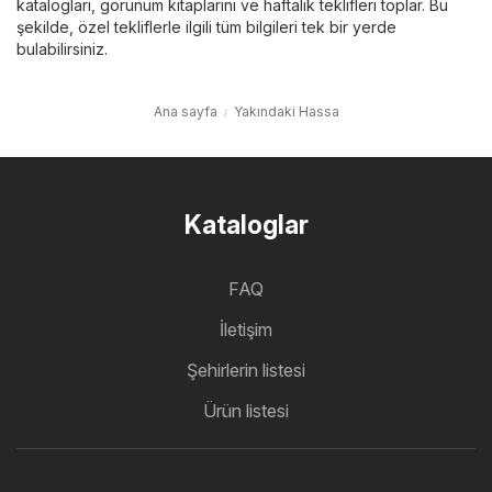
katalogları, görünüm kitaplarını ve haftalık teklifleri toplar. Bu
şekilde, özel tekliflerle ilgili tüm bilgileri tek bir yerde
bulabilirsiniz.
Ana sayfa
Yakındaki Hassa
Kataloglar
FAQ
İletişim
Şehirlerin listesi
Ürün listesi