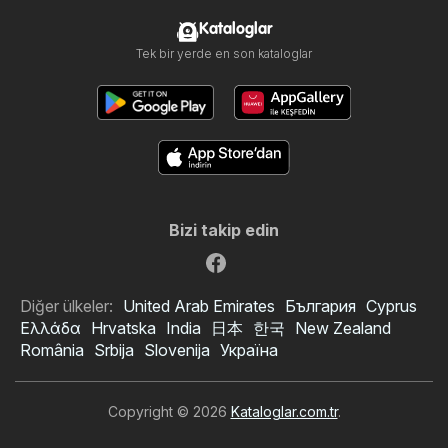
Kataloglar
Tek bir yerde en son kataloglar
Bizi takip edin
Diğer ülkeler:
United Arab Emirates
България
Cyprus
Ελλάδα
Hrvatska
India
日本
한국
New Zealand
România
Srbija
Slovenija
Україна
Copyright © 2026
Kataloglar.com.tr
.