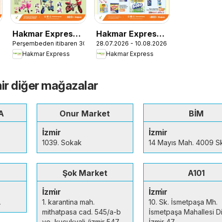
Hakmar Express -
Hakmar Express -
Perşembeden itibaren 30.07.2026
28.07.2026 - 10.08.2026
Perşembe Aktüel
Salı Aktüel
Hakmar Express
Hakmar Express
Ürünler
Ürünler
mir diğer mağazalar
A
Onur Market
BİM
İzmir
İzmir
1039. Sokak
14 Mayıs Mah. 4009 S
Şok Market
A101
İzmi̇r
İzmi̇r
A
1. karantina mah.
10. Sk. İsmetpaşa Mh.
mithatpasa cad. 545/a-b
İsmetpaşa Mahallesi Dik
ve, kucukyali /izmir 547
İzmir 47