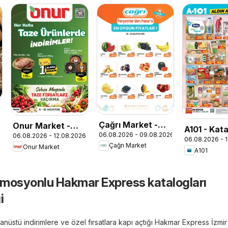
6
Çağrı Market -
Onur Market -
A101 - Kat
06.08.2026 - 09.08.2026
Manav Katalog
06.08.2026 - 12.08.2026
Taze Ürünlerde
06.08.2026 - 
Aldın Aldın
Çağrı Market
Onur Market
İndirimler
A101
romosyonlu Hakmar Express katalogları
i
nüstü indirimlere ve özel fırsatlara kapı açtığı Hakmar Express İzmir 