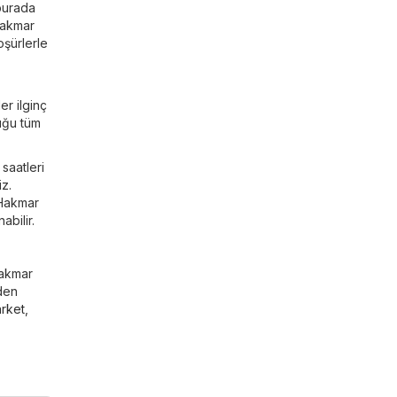
 burada
 Hakmar
oşürlerle
er ilginç
uğu tüm
saatleri
iz.
 Hakmar
bilir.
Hakmar
den
rket
,