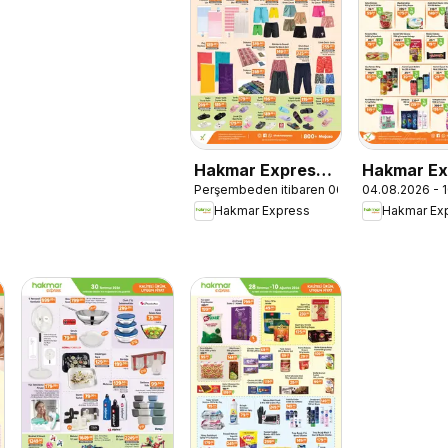
Hakmar Express -
Hakmar Ex
Perşembeden itibaren 06.08.2026
04.08.2026 - 
Perşembe Aktüel
Katalog
Hakmar Express
Hakmar Ex
Ürünler