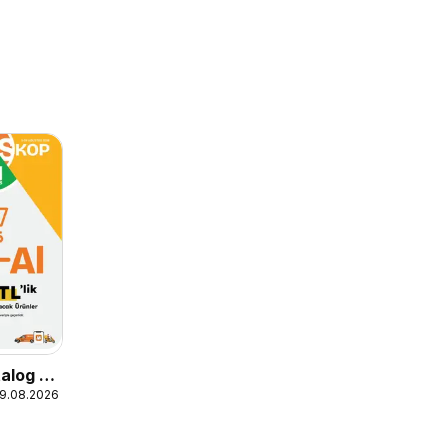
alog -
19.08.2026
kop