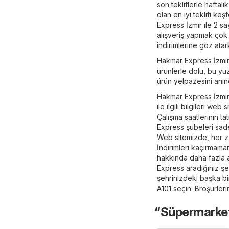
son tekliflerle haftal
olan en iyi teklifi ke
Express İzmir ile 2 sa
alışveriş yapmak çok
indirimlerine göz atark
Hakmar Express İzmir g
ürünlerle dolu, bu y
ürün yelpazesini anın
Hakmar Express İzmir
ile ilgili bilgileri we
Çalışma saatlerinin t
Express şubeleri sade
Web sitemizde, her z
İndirimleri kaçırmaman
hakkında daha fazla ay
Express aradığınız ş
şehrinizdeki başka 
A101
seçin. Broşürleri
“Süpermarket