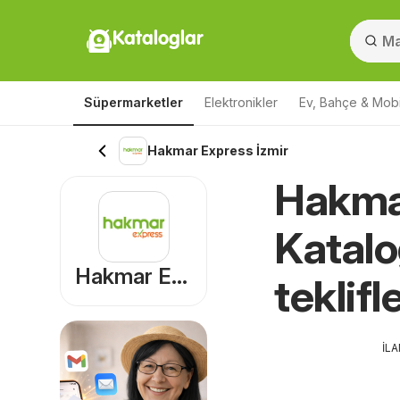
Kataloglar
Süpermarketler
Elektronikler
Ev, Bahçe & Mobi
Hakmar Express İzmir
Hakmar
Katalo
Hakmar Express
teklifl
İL