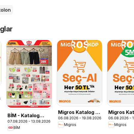
tolon
glar
6
Migros Katalog -
Migros Kat
BİM - Katalog
06.08.2026 - 19.08.2026
06.08.2026 - 
Migroskop
5M Migros
07.08.2026 - 13.08.2026
Cuma
Migros
Migros
Dijital
BİM