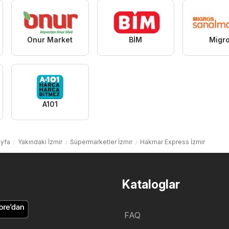
Onur Market
BİM
Migr
A101
ayfa
Yakındaki İzmir
Süpermarketler İzmir
Hakmar Express İzmir
Kataloglar
FAQ