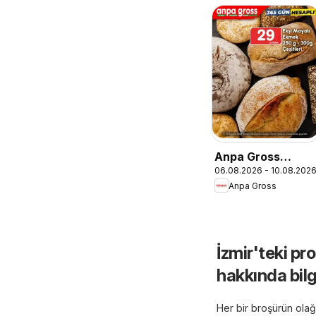
Anpa Gross
06.08.2026 - 10.08.202
İndirim
Anpa Gross
İzmir'teki p
hakkında bilg
Her bir broşürün olağa