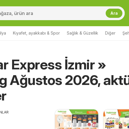
Ara
lya
Kıyafet, ayakkabı & Spor
Sağlık & Güzellik
Diğer
Şehi
 Express İzmir »
g Ağustos 2026, aktü
er
ANLAR