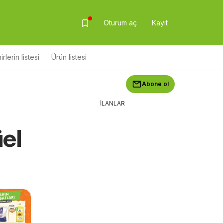
Oturum aç
Kayıt
rlerin listesi
Ürün listesi
Abone ol
İLANLAR
el