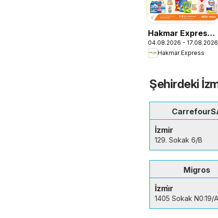
Hakmar Express -
04.08.2026 - 17.08.2026
Salı Aktüel
Hakmar Express
Ürünler
Şehirdeki İz
CarrefourS
İzmir
129. Sokak 6/B
Migros
İzmi̇r
1405 Sokak N0:19/