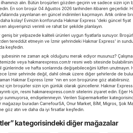
ık ilhamınızı alın. Bütün broşürleri gözden geçirin ve sadece sizin için
şfedin. En son broşür 04 Ağustos 2026 tarihinden itibaren geçerlidir.
yfalarında yayınlanan en güncel indirimleri kaçırmayın. Artık online br
 daha kolay! Evinizin konforunda Hakmar Express 'deki güncel fiyat
en alışverişinizi verimli ve rahat bir şekilde planlayın.
eniş bir yelpazede kaliteli ürünleri uygun fiyatlarla sunuyor. Broşürl
üzden tereddüt etmeyin ve İzmir şehrindeki Hakmar Express' in sund
da keşfedin.
 şubesinin ne zaman açık olduğunu merak ediyor musunuz? Çalışma 
b sitemizde veya
hakmarexpress.com.tr
resmi web sitesinde bulabilirsin
atil günlerinde ve hafta sonlarında değişebileceğini lütfen unutmayın.
ce İzmir şehrinde değil, dahil olmak üzere diğer şehirlerde de buluna
aman Hakmar Express İzmir 'nin en son broşürüne göz atabilirsiniz.
ız için broşürler sizin için günlük olarak güncellenir. Hakmar Express
rıntı için, resmi
hakmarexpress.com.tr
sitelerini ziyaret edin. Eğer 
eyi sunmuyorsa, endişelenmeyin. Verilen
Süpermarketler
kategorisin
bir mağazayı buradan
CarrefourSA
,
Onur Market
,
BİM
,
Migros
,
Şok Ma
ne göz atın ve daha da iyi fırsatlar keşfedin.
ler” kategorisindeki diğer mağazalar