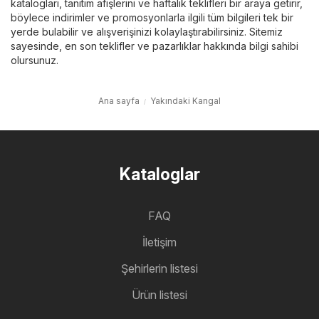
katalogları, tanıtım afişlerini ve haftalık teklifleri bir araya getirir,
böylece indirimler ve promosyonlarla ilgili tüm bilgileri tek bir
yerde bulabilir ve alışverişinizi kolaylaştırabilirsiniz. Sitemiz
sayesinde, en son teklifler ve pazarlıklar hakkında bilgi sahibi
olursunuz.
Ana sayfa
Yakındaki Kangal
Kataloglar
FAQ
İletişim
Şehirlerin listesi
Ürün listesi