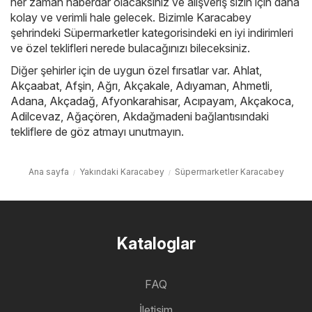
her zaman haberdar olacaksınız ve alışveriş sizin için daha
kolay ve verimli hale gelecek. Bizimle Karacabey
şehrindeki Süpermarketler kategorisindeki en iyi indirimleri
ve özel teklifleri nerede bulacağınızı bileceksiniz.
Diğer şehirler için de uygun özel fırsatlar var.
Ahlat
,
Akçaabat
,
Afşin
,
Ağrı
,
Akçakale
,
Adıyaman
,
Ahmetli
,
Adana
,
Akçadağ
,
Afyonkarahisar
,
Acıpayam
,
Akçakoca
,
Adilcevaz
,
Ağaçören
,
Akdağmadeni
bağlantısındaki
tekliflere de göz atmayı unutmayın.
Ana sayfa
Yakındaki Karacabey
Süpermarketler Karacabey
Kataloglar
FAQ
İletişim