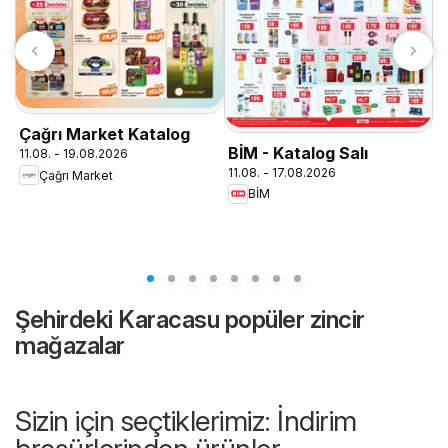
Çağrı Market Katalog
BİM - Katalog Salı
11.08. - 19.08.2026
11.08. - 17.08.2026
Çağrı Market
BİM
T
1
Şehirdeki Karacasu popüler zincir
mağazalar
Sizin için seçtiklerimiz: İndirim