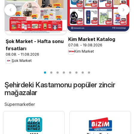
A
0
Kim Market Katalog
Şok Market - Hafta sonu
07.08. - 19.08.2026
fırsatları
Kim Market
08.08. - 11.08.2026
Şok Market
Şehirdeki Kastamonu popüler zincir
mağazalar
Süpermarketler