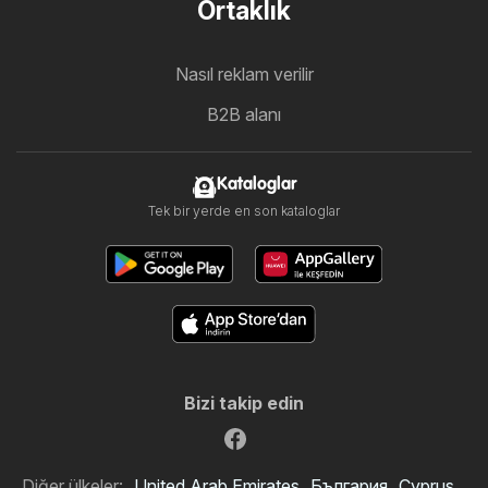
Ortaklık
Nasıl reklam verilir
B2B alanı
Kataloglar
Tek bir yerde en son kataloglar
Bizi takip edin
Diğer ülkeler:
United Arab Emirates
България
Cyprus