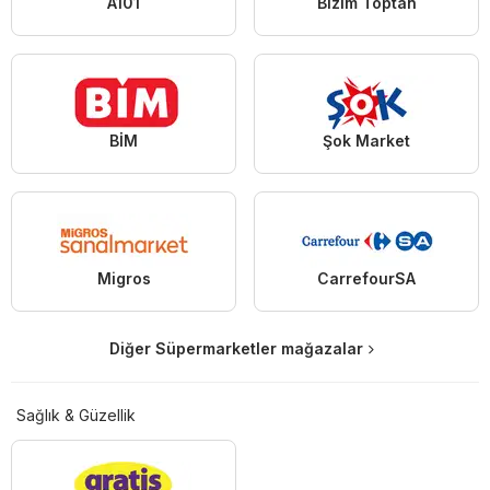
A101
Bizim Toptan
BİM
Şok Market
Migros
CarrefourSA
Diğer Süpermarketler mağazalar
Sağlık & Güzellik