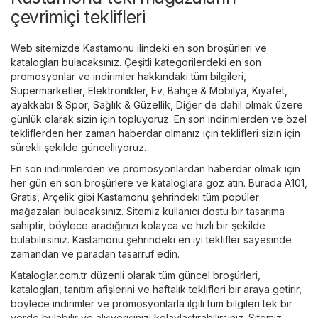
çevrimiçi teklifleri
Web sitemizde Kastamonu ilindeki en son broşürleri ve
katalogları bulacaksınız. Çeşitli kategorilerdeki en son
promosyonlar ve indirimler hakkındaki tüm bilgileri,
Süpermarketler
,
Elektronikler
,
Ev, Bahçe & Mobilya
,
Kıyafet,
ayakkabı & Spor
,
Sağlık & Güzellik
,
Diğer
de dahil olmak üzere
günlük olarak sizin için topluyoruz. En son indirimlerden ve özel
tekliflerden her zaman haberdar olmanız için teklifleri sizin için
sürekli şekilde güncelliyoruz.
En son indirimlerden ve promosyonlardan haberdar olmak için
her gün en son broşürlere ve kataloglara göz atın. Burada
A101
,
Gratis
,
Arçelik
gibi Kastamonu şehrindeki tüm popüler
mağazaları bulacaksınız. Sitemiz kullanıcı dostu bir tasarıma
sahiptir, böylece aradığınızı kolayca ve hızlı bir şekilde
bulabilirsiniz. Kastamonu şehrindeki en iyi teklifler sayesinde
zamandan ve paradan tasarruf edin.
Kataloglar.com.tr düzenli olarak tüm güncel broşürleri,
katalogları, tanıtım afişlerini ve haftalık teklifleri bir araya getirir,
böylece indirimler ve promosyonlarla ilgili tüm bilgileri tek bir
yerde bulabilir ve alışverişinizi kolaylaştırabilirsiniz. Sitemiz