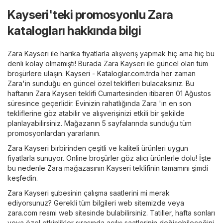
Kayseri'teki promosyonlu Zara
katalogları hakkında bilgi
Zara Kayseri ile harika fiyatlarla alışveriş yapmak hiç ama hiç bu
denli kolay olmamıştı! Burada Zara Kayseri ile güncel olan tüm
broşürlere ulaşın.
Kayseri - Kataloglar.com.tr
da her zaman
Zara'in sunduğu en güncel özel teklifleri bulacaksınız. Bu
haftanın Zara Kayseri teklifi Cumartesinden itibaren 01 Ağustos
süresince geçerlidir. Evinizin rahatlığında Zara 'in en son
tekliflerine göz atabilir ve alışverişinizi etkili bir şekilde
planlayabilirsiniz. Mağazanın 5 sayfalarında sunduğu tüm
promosyonlardan yararlanın.
Zara Kayseri birbirinden çeşitli ve kaliteli ürünleri uygun
fiyatlarla sunuyor. Online broşürler göz alıcı ürünlerle dolu! İşte
bu nedenle Zara mağazasının Kayseri teklifinin tamamını şimdi
keşfedin.
Zara Kayseri şubesinin çalışma saatlerini mi merak
ediyorsunuz? Gerekli tüm bilgileri web sitemizde veya
zara.com
resmi web sitesinde bulabilirsiniz. Tatiller, hafta sonları
veya özel etkinlikler sırasında açılış saatlerinin değişebileceğini