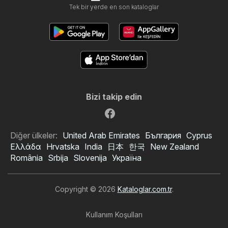
Tek bir yerde en son kataloglar
Bizi takip edin
Diğer ülkeler:
United Arab Emirates
България
Cyprus
Ελλάδα
Hrvatska
India
日本
한국
New Zealand
România
Srbija
Slovenija
Україна
Copyright © 2026
Kataloglar.com.tr
.
Kullanım Koşulları