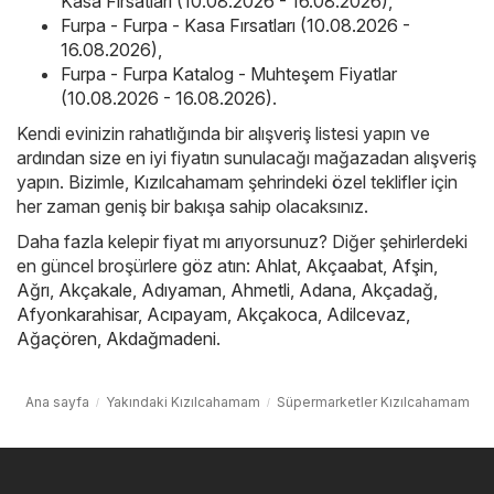
Kasa Fırsatları (10.08.2026 - 16.08.2026)
,
Furpa - Furpa - Kasa Fırsatları (10.08.2026 -
16.08.2026)
,
Furpa - Furpa Katalog - Muhteşem Fiyatlar
(10.08.2026 - 16.08.2026)
.
Kendi evinizin rahatlığında bir alışveriş listesi yapın ve
ardından size en iyi fiyatın sunulacağı mağazadan alışveriş
yapın. Bizimle, Kızılcahamam şehrindeki özel teklifler için
her zaman geniş bir bakışa sahip olacaksınız.
Daha fazla kelepir fiyat mı arıyorsunuz? Diğer şehirlerdeki
en güncel broşürlere göz atın:
Ahlat
,
Akçaabat
,
Afşin
,
Ağrı
,
Akçakale
,
Adıyaman
,
Ahmetli
,
Adana
,
Akçadağ
,
Afyonkarahisar
,
Acıpayam
,
Akçakoca
,
Adilcevaz
,
Ağaçören
,
Akdağmadeni
.
Ana sayfa
Yakındaki Kızılcahamam
Süpermarketler Kızılcahamam