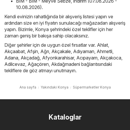
BİM - BİM - Meyve Sebze, İndirim (07.08.2026 -
10.08.2026)
.
Kendi evinizin rahatlığında bir alışveriş listesi yapın ve
ardından size en iyi fiyatın sunulacağı mağazadan alışveriş
yapın. Bizimle, Konya şehrindeki özel teklifler için her
zaman geniş bir bakışa sahip olacaksınız.
Diğer şehirler için de uygun özel fırsatlar var.
Ahlat
,
Akçaabat
,
Afşin
,
Ağrı
,
Akçakale
,
Adıyaman
,
Ahmetli
,
Adana
,
Akçadağ
,
Afyonkarahisar
,
Acıpayam
,
Akçakoca
,
Adilcevaz
,
Ağaçören
,
Akdağmadeni
bağlantısındaki
tekliflere de göz atmayı unutmayın.
Ana sayfa
Yakındaki Konya
Süpermarketler Konya
Kataloglar