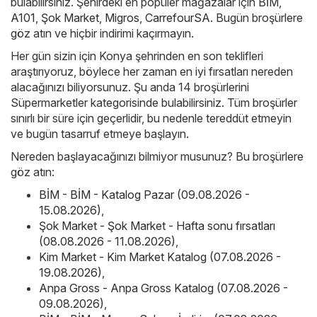
bulabilirsiniz. Şehirdeki en popüler mağazalar için
BİM
,
A101
,
Şok Market
,
Migros
,
CarrefourSA
. Bugün broşürlere
göz atın ve hiçbir indirimi kaçırmayın.
Her gün sizin için Konya şehrinden en son teklifleri
araştırıyoruz, böylece her zaman en iyi fırsatları nereden
alacağınızı biliyorsunuz. Şu anda 14 broşürlerini
Süpermarketler kategorisinde bulabilirsiniz. Tüm broşürler
sınırlı bir süre için geçerlidir, bu nedenle tereddüt etmeyin
ve bugün tasarruf etmeye başlayın.
Nereden başlayacağınızı bilmiyor musunuz? Bu broşürlere
göz atın:
BİM - BİM - Katalog Pazar (09.08.2026 -
15.08.2026)
,
Şok Market - Şok Market - Hafta sonu fırsatları
(08.08.2026 - 11.08.2026)
,
Kim Market - Kim Market Katalog (07.08.2026 -
19.08.2026)
,
Anpa Gross - Anpa Gross Katalog (07.08.2026 -
09.08.2026)
,