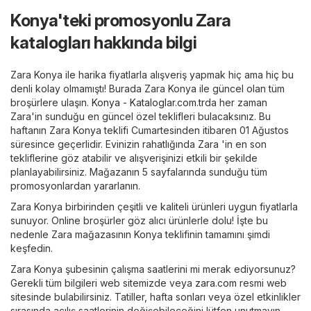
Konya'teki promosyonlu Zara
katalogları hakkında bilgi
Zara Konya ile harika fiyatlarla alışveriş yapmak hiç ama hiç bu
denli kolay olmamıştı! Burada Zara Konya ile güncel olan tüm
broşürlere ulaşın.
Konya - Kataloglar.com.tr
da her zaman
Zara'in sunduğu en güncel özel teklifleri bulacaksınız. Bu
haftanın Zara Konya teklifi Cumartesinden itibaren 01 Ağustos
süresince geçerlidir. Evinizin rahatlığında Zara 'in en son
tekliflerine göz atabilir ve alışverişinizi etkili bir şekilde
planlayabilirsiniz. Mağazanın 5 sayfalarında sunduğu tüm
promosyonlardan yararlanın.
Zara Konya birbirinden çeşitli ve kaliteli ürünleri uygun fiyatlarla
sunuyor. Online broşürler göz alıcı ürünlerle dolu! İşte bu
nedenle Zara mağazasının Konya teklifinin tamamını şimdi
keşfedin.
Zara Konya şubesinin çalışma saatlerini mi merak ediyorsunuz?
Gerekli tüm bilgileri web sitemizde veya
zara.com
resmi web
sitesinde bulabilirsiniz. Tatiller, hafta sonları veya özel etkinlikler
sırasında açılış saatlerinin değişebileceğini lütfen unutmayın.