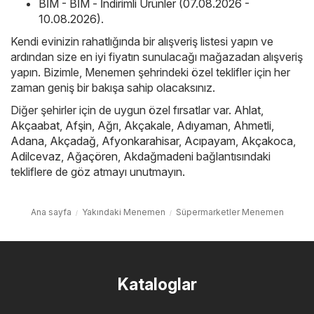
BİM - BİM - İndirimli Ürünler (07.08.2026 -
10.08.2026)
.
Kendi evinizin rahatlığında bir alışveriş listesi yapın ve
ardından size en iyi fiyatın sunulacağı mağazadan alışveriş
yapın. Bizimle, Menemen şehrindeki özel teklifler için her
zaman geniş bir bakışa sahip olacaksınız.
Diğer şehirler için de uygun özel fırsatlar var.
Ahlat
,
Akçaabat
,
Afşin
,
Ağrı
,
Akçakale
,
Adıyaman
,
Ahmetli
,
Adana
,
Akçadağ
,
Afyonkarahisar
,
Acıpayam
,
Akçakoca
,
Adilcevaz
,
Ağaçören
,
Akdağmadeni
bağlantısındaki
tekliflere de göz atmayı unutmayın.
Ana sayfa
Yakındaki Menemen
Süpermarketler Menemen
Kataloglar