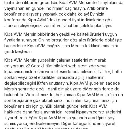
tarihinden itibaren geçerlidir. Kipa AVM Mersin ile 1 sayfalarında
yayınlanan en güncel indirimleri kaçırmayın. Artık online
broşürlerle alışveriş yapmak çok daha kolay! Evinizin
konforunda Kipa AVM 'deki güncel fiyat indirimlerine göz
atarken alışverişinizi verimli ve rahat bir şekilde planlayın.
Kipa AVM Mersin birbirinden çeşitli ve kaliteli ürünleri uygun
fiyatlarla sunuyor. Online broşürler göz alıcı ürünlerle dolu! İşte
bu nedenle Kipa AVM mağazasının Mersin teklifinin tamamını
şimdi keşfedin.
Kipa AVM Mersin şubesinin çalışma saatlerini mi merak
ediyorsunuz? Gerekli tüm bilgileri web sitemizde veya
kipaavm.com.tr
resmi web sitesinde bulabilirsiniz. Tatiller, hafta
sonları veya özel etkinlikler sırasında açılış saatlerinin
değişebileceğini lütfen unutmayın. Kipa AVM şubeleri sadece
Mersin şehrinde değil, dahil olmak üzere diğer şehirlerde de
bulunabilir. Web sitemizde, her zaman Kipa AVM Mersin 'nin en
son broşürüne göz atabilirsiniz. İndirimleri kaçırmamanız için
broşürler sizin için günlük olarak güncellenir. Kipa AVM
hakkında daha fazla ayrıntı için, resmi
kipaavm.com.tr
sitelerini
ziyaret edin. Eğer Kipa AVM Mersin şu anda aradığınız şeyi
sunmuyorsa, endişelenmeyin.
Diğer
kategorisinden ziyaret