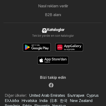
Nasıl reklam verilir
B2B alanı
Kataloglar
Tek bir yerde en son kataloglar
Bizi takip edin
Diğer ülkeler:
United Arab Emirates
България
Cyprus
Ελλάδα
Hrvatska
India
日本
한국
New Zealand
România
Srbija
Slovenija
Україна