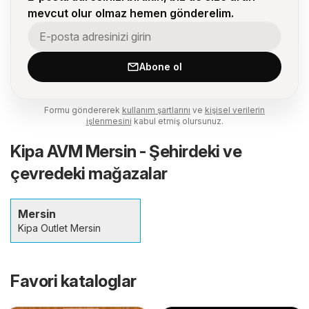
mevcut olur olmaz hemen gönderelim.
Abone ol
Formu göndererek
kullanım şartlarını
ve
kişisel verilerin
işlenmesini
kabul etmiş olursunuz.
Kipa AVM Mersin - Şehirdeki ve
çevredeki mağazalar
Mersin
Kipa Outlet Mersin
Favori kataloglar