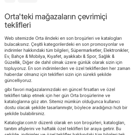
Orta'teki mağazaların çevrimiçi
teklifleri
Web sitemizde Orta ilindeki en son broşürleri ve katalogları
bulacaksınız. Çeşitli kategorilerdeki en son promosyonlar ve
indirimler hakkındaki tüm bilgileri,
Süpermarketler
,
Elektronikler
,
Ev, Bahçe & Mobilya
,
Kıyafet, ayakkabı & Spor
,
Sağlık &
Güzellik
,
Diğer
de dahil olmak üzere günlük olarak sizin için
topluyoruz. En son indirimlerden ve özel tekliflerden her zaman
haberdar olmanız için teklifleri sizin için sürekli şekilde
güncelliyoruz.
gibi favori mağazalarınızdaki en güncel fırsatları ve özel
teklifleri takip etmek için her gün Orta broşürlerine ve
kataloglarına göz atın. Sitemiz mümkün olduğunca kullanıcı
dostu olacak şekilde tasarlanmıştır, böylece aradığınızı hızlı bir
şekilde bulabilirsiniz.
Kataloglar.com.tr düzenli olarak en son broşürleri, katalogları,
tanıtım afişlerini ve haftalık özel teklifleri bir araya getirir. Bu
şekilde, indirimler ve özel teklifler hakkındaki tüm bilgileri tek