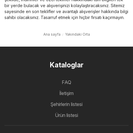
bir yerde bulacak ve alışverişinizi kolaylaştıracaksınız. Sitemiz
sayesinde en son teklifler ve avantajlı alışverişler hakkında bilgi
sahibi olacaksınız. Tasarruf etmek için hiçbir fırsatı kaçırmayın.
Ana sayfa
Yakındaki Orta
Kataloglar
FAQ
İletişim
Şehirlerin listesi
Ürün listesi