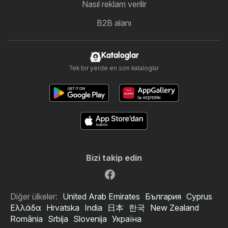
Nasıl reklam verilir
B2B alanı
Kataloglar
Tek bir yerde en son kataloglar
Bizi takip edin
Diğer ülkeler:
United Arab Emirates
България
Cyprus
Ελλάδα
Hrvatska
India
日本
한국
New Zealand
România
Srbija
Slovenija
Україна