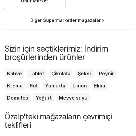
Onur Market
Diğer Süpermarketler mağazalar
Sizin için seçtiklerimiz: İndirim
broşürlerinden ürünler
Kahve
Tablet
Çikolata
Şeker
Peynir
Krema
Süt
Yumurta
Limon
Elma
Domates
Yoğurt
Meyve suyu
Özalp'teki mağazaların çevrimiçi
teklifleri