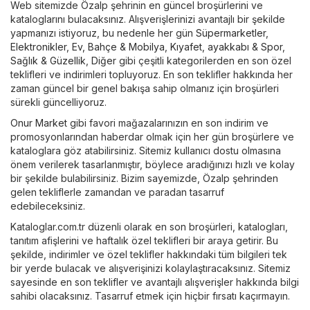
Web sitemizde Özalp şehrinin en güncel broşürlerini ve
kataloglarını bulacaksınız. Alışverişlerinizi avantajlı bir şekilde
yapmanızı istiyoruz, bu nedenle her gün
Süpermarketler
,
Elektronikler
,
Ev, Bahçe & Mobilya
,
Kıyafet, ayakkabı & Spor
,
Sağlık & Güzellik
,
Diğer
gibi çeşitli kategorilerden en son özel
teklifleri ve indirimleri topluyoruz. En son teklifler hakkında her
zaman güncel bir genel bakışa sahip olmanız için broşürleri
sürekli güncelliyoruz.
Onur Market
gibi favori mağazalarınızın en son indirim ve
promosyonlarından haberdar olmak için her gün broşürlere ve
kataloglara göz atabilirsiniz. Sitemiz kullanıcı dostu olmasına
önem verilerek tasarlanmıştır, böylece aradığınızı hızlı ve kolay
bir şekilde bulabilirsiniz. Bizim sayemizde, Özalp şehrinden
gelen tekliflerle zamandan ve paradan tasarruf
edebileceksiniz.
Kataloglar.com.tr düzenli olarak en son broşürleri, katalogları,
tanıtım afişlerini ve haftalık özel teklifleri bir araya getirir. Bu
şekilde, indirimler ve özel teklifler hakkındaki tüm bilgileri tek
bir yerde bulacak ve alışverişinizi kolaylaştıracaksınız. Sitemiz
sayesinde en son teklifler ve avantajlı alışverişler hakkında bilgi
sahibi olacaksınız. Tasarruf etmek için hiçbir fırsatı kaçırmayın.