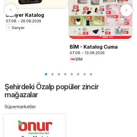
Sarıyer Katalog
07.08. - 26.08.2026
Sarıyer
M
BİM - Katalog Cuma
M
07.08. - 13.08.2026
0
BİM
Şehirdeki Özalp popüler zincir
mağazalar
Süpermarketler