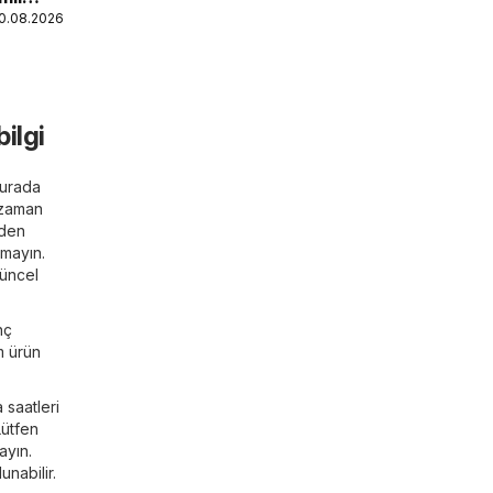
10.08.2026
ilgi
Burada
 zaman
nden
rmayın.
güncel
nç
m ürün
 saatleri
Lütfen
ayın.
nabilir.