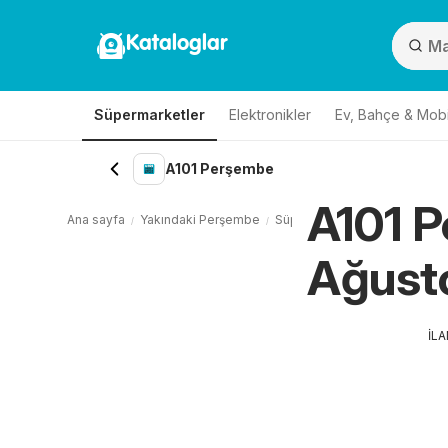
Kataloglar
Süpermarketler
Elektronikler
Ev, Bahçe & Mobi
A101 Perşembe
A101 P
Ana sayfa
Yakındaki Perşembe
Süpermarketler Perşembe
Ağusto
İL