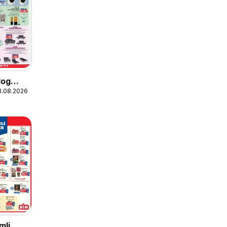
log
18.08.2026
mli