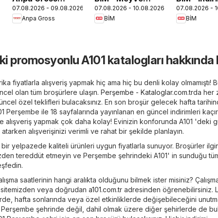
07.08.2026 - 09.08.2026
07.08.2026 - 10.08.2026
07.08.2026 - 
Katalog
Sebze, İndirim
Ürünler
Anpa Gross
BİM
BİM
i promosyonlu A101 katalogları hakkında b
ika fiyatlarla alışveriş yapmak hiç ama hiç bu denli kolay olmamıştı! 
cel olan tüm broşürlere ulaşın.
Perşembe - Kataloglar.com.tr
da her
ncel özel teklifleri bulacaksınız. En son broşür gelecek hafta tarihi
101 Perşembe ile 18 sayfalarında yayınlanan en güncel indirimleri kaçı
rle alışveriş yapmak çok daha kolay! Evinizin konforunda A101 'deki 
 atarken alışverişinizi verimli ve rahat bir şekilde planlayın.
r yelpazede kaliteli ürünleri uygun fiyatlarla sunuyor. Broşürler ilgi
üzden tereddüt etmeyin ve Perşembe şehrindeki A101' in sunduğu tü
şfedin.
ışma saatlerinin hangi aralıkta olduğunu bilmek ister misiniz? Çalışma
 web sitemizden veya doğrudan
a101.com.tr
adresinden öğrenebilirsiniz. 
illerde, hafta sonlarında veya özel etkinliklerde değişebileceğini unutm
Perşembe şehrinde değil, dahil olmak üzere diğer şehirlerde de bulu