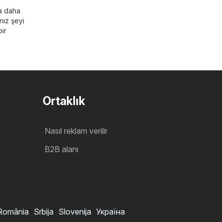
da daha
nız şeyi
ir
Ortaklık
Nasıl reklam verilir
B2B alanı
România
Srbija
Slovenija
Україна