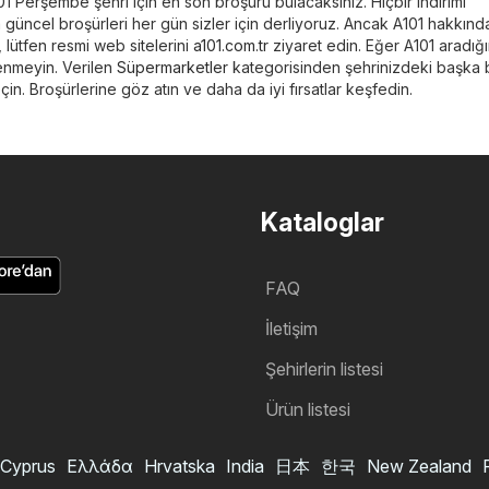
1 Perşembe şehri için en son broşürü bulacaksınız. Hiçbir indirimi
 güncel broşürleri her gün sizler için derliyoruz. Ancak A101 hakkın
, lütfen resmi web sitelerini
a101.com.tr
ziyaret edin. Eğer A101 aradığı
enmeyin. Verilen
Süpermarketler
kategorisinden şehrinizdeki başka b
n. Broşürlerine göz atın ve daha da iyi fırsatlar keşfedin.
Kataloglar
FAQ
İletişim
Şehirlerin listesi
Ürün listesi
Cyprus
Ελλάδα
Hrvatska
India
日本
한국
New Zealand