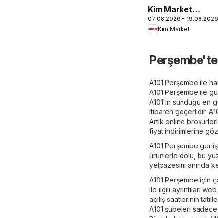
Kim Market
07.08.2026 - 19.08.2026
Katalog
Kim Market
Perşembe'tek
A101 Perşembe ile har
A101 Perşembe ile gün
A101'in sunduğu en gü
itibaren geçerlidir. A
Artık online broşürle
fiyat indirimlerine göz
A101 Perşembe geniş bi
ürünlerle dolu, bu y
yelpazesini anında ke
A101 Perşembe için çal
ile ilgili ayrıntıları
açılış saatlerinin tat
A101 şubeleri sadece 