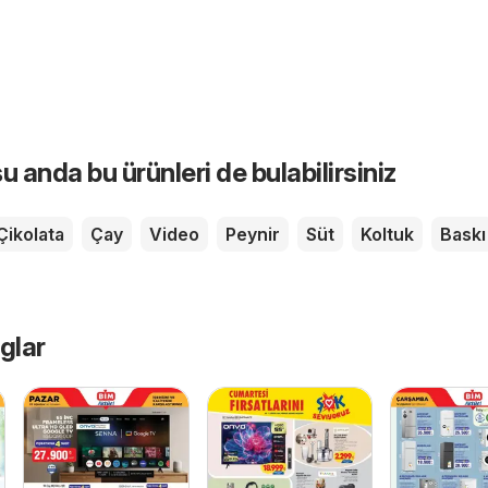
u anda bu ürünleri de bulabilirsiniz
Çikolata
Çay
Video
Peynir
Süt
Koltuk
Baskı
glar