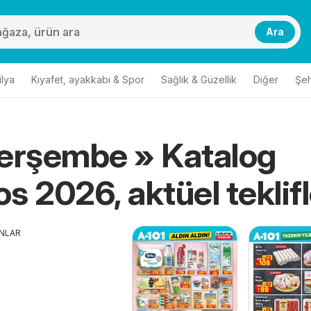
Ara
lya
Kıyafet, ayakkabı & Spor
Sağlık & Güzellik
Diğer
Şehi
erşembe » Katalog
A101 Perşembe
s 2026, aktüel teklifl
ANLAR