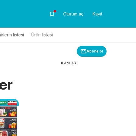
Oturum aç
Kayıt
rlerin listesi
Ürün listesi
Abone ol
İLANLAR
er