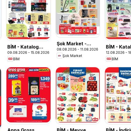
Şok Market -
BİM - Katalog
BİM - Kata
08.08.2026 - 11.08.2026
Hafta sonu
09.08.2026 - 15.08.2026
12.08.2026 - 
Pazar
Çarşamba
Şok Market
fırsatları
BİM
BİM
Anpa Gross
BİM - Meyve
BİM - İndiri