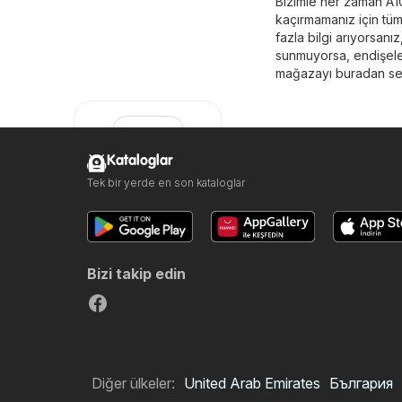
Bizimle her zaman A10
kaçırmamanız için tüm
fazla bilgi arıyorsanız
sunmuyorsa, endişel
mağazayı buradan seçi
Kataloglar
Tek bir yerde en son kataloglar
A101
Bizi takip edin
Diğer ülkeler:
United Arab Emirates
България