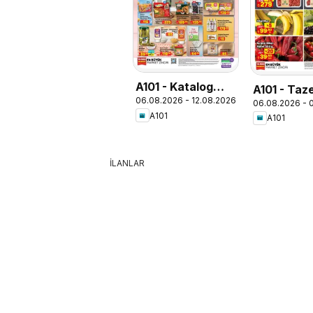
A101 - Katalog
A101 - Taz
06.08.2026 - 12.08.2026
Aldın Aldın
06.08.2026 - 
Yıldızları
A101
A101
İLANLAR