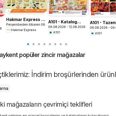
Hakmar Express -
A101 - Katalog
A101 - Tazen
Perşembeden itibaren 06.08.2026
Perşembe Aktüel
06.08.2026 - 12.08.2026
Aldın Aldın
06.08.2026 - 09
Yıldızları
26
Hakmar Express
Ürünler
A101
A101
aykent popüler zincir mağazalar
eçtiklerimiz: İndirim broşürlerinden ürün
arna
i mağazaların çevrimiçi teklifleri
nt şehrinin en güncel broşürlerini ve kataloglarını bulacaksınız.