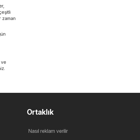
er
,
eşitli
er zaman
gün
ı ve
iz.
Ortaklık
Nasıl reklam verilir