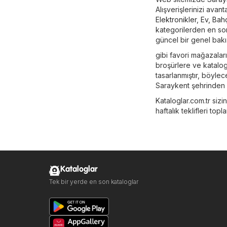
Alışverişlerinizi avan
Elektronikler
,
Ev, Bah
kategorilerden en son 
güncel bir genel bakış
gibi favori mağazalar
broşürlere ve katalogl
tasarlanmıştır, böylec
Saraykent şehrinden 
Kataloglar.com.tr sizi
haftalık teklifleri topl
Kataloglar
Tek bir yerde en son kataloglar