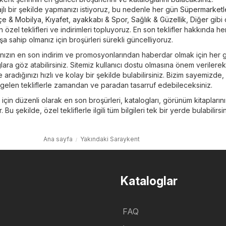
tajlı bir şekilde yapmanızı istiyoruz, bu nedenle her gün
Süpermarketl
çe & Mobilya
,
Kıyafet, ayakkabı & Spor
,
Sağlık & Güzellik
,
Diğer
gibi ç
özel teklifleri ve indirimleri topluyoruz. En son teklifler hakkında h
a sahip olmanız için broşürleri sürekli güncelliyoruz.
ınızın en son indirim ve promosyonlarından haberdar olmak için her 
ara göz atabilirsiniz. Sitemiz kullanıcı dostu olmasına önem verilerek
e aradığınızı hızlı ve kolay bir şekilde bulabilirsiniz. Bizim sayemizde,
gelen tekliflerle zamandan ve paradan tasarruf edebileceksiniz.
n için düzenli olarak en son broşürleri, katalogları, görünüm kitapların
ar. Bu şekilde, özel tekliflerle ilgili tüm bilgileri tek bir yerde bulabilirsin
Ana sayfa
Yakındaki Saraykent
Kataloglar
FAQ