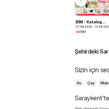
BİM - Katalog
07.08.2026 - 13.08.20
Cuma
BİM
Şehirdeki Sar
Sizin için s
Su
Çay
Mak
Saraykent'tek
Web sitemizde Sarayke