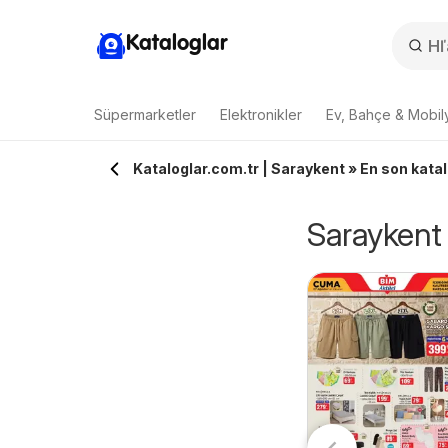
Kataloglar
Süpermarketler
Elektronikler
Ev, Bahçe & Mobil
Kataloglar.com.tr | Saraykent » En son katalo
Saraykent »
Metro Katalog
izim Toptan
05.08.2026 - 11.08.2026
5.08.2026 - 11.08.2026
Metro
atalog
Bizim Toptan