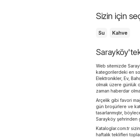
Sizin için s
Su
Kahve
Sarayköy'teki
Web sitemizde Saraykö
kategorilerdeki en so
Elektronikler
,
Ev, Bah
olmak üzere günlük ol
zaman haberdar olmanız
Arçelik
gibi favori ma
gün broşürlere ve kat
tasarlanmıştır, böylec
Sarayköy şehrinden g
Kataloglar.com.tr sizi
haftalık teklifleri topl