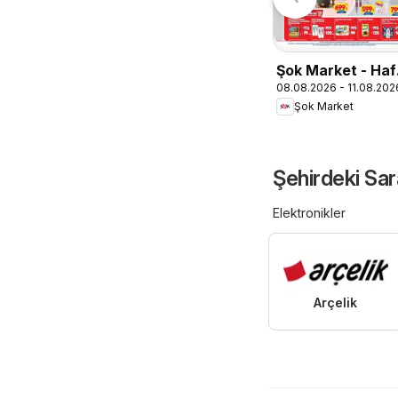
Şok Market - Haf
08.08.2026 - 11.08.202
sonu fırsatları
Şok Market
Şehirdeki Sar
Elektronikler
Arçelik