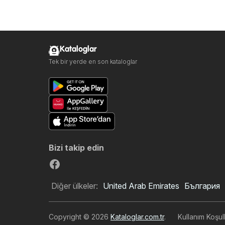
Kataloglar
Tek bir yerde en son kataloglar
Bizi takip edin
Diğer ülkeler:
United Arab Emirates
България
Copyright © 2026
Kataloglar.com.tr
.
Kullanım Koşull