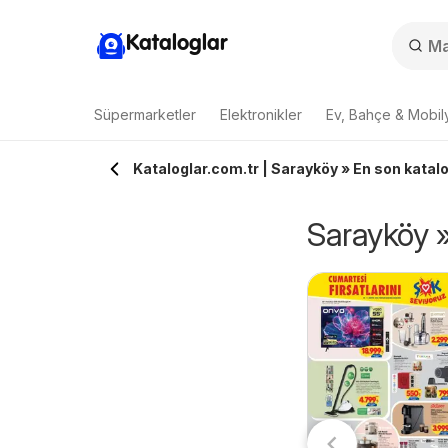
Kataloglar
Süpermarketler
Elektronikler
Ev, Bahçe & Mobil
Kataloglar.com.tr | Sarayköy » En son katalog
Sarayköy » 
Sarıyer Katalog
akmar - Katalog
07.08.2026 - 26.08.2026
7.08.2026 - 09.08.2026
Sarıyer
adece 3 Gün
Hakmar