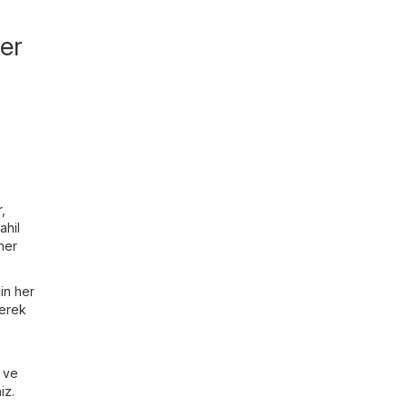
ler
r
,
ahil
her
in her
lerek
ı ve
iz.