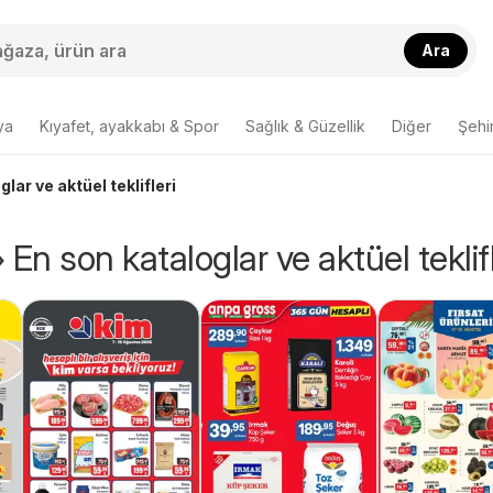
Ara
ya
Kıyafet, ayakkabı & Spor
Sağlık & Güzellik
Diğer
Şehir
lar ve aktüel teklifleri
En son kataloglar ve aktüel teklifl