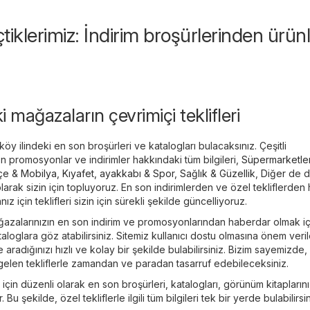
eçtiklerimiz: İndirim broşürlerinden ürün
 mağazaların çevrimiçi teklifleri
y ilindeki en son broşürleri ve katalogları bulacaksınız. Çeşitli
n promosyonlar ve indirimler hakkındaki tüm bilgileri,
Süpermarketle
çe & Mobilya
,
Kıyafet, ayakkabı & Spor
,
Sağlık & Güzellik
,
Diğer
de d
arak sizin için topluyoruz. En son indirimlerden ve özel tekliflerden 
 için teklifleri sizin için sürekli şekilde güncelliyoruz.
ğazalarınızın en son indirim ve promosyonlarından haberdar olmak iç
aloglara göz atabilirsiniz. Sitemiz kullanıcı dostu olmasına önem veri
e aradığınızı hızlı ve kolay bir şekilde bulabilirsiniz. Bizim sayemizde,
elen tekliflerle zamandan ve paradan tasarruf edebileceksiniz.
n için düzenli olarak en son broşürleri, katalogları, görünüm kitapların
ar. Bu şekilde, özel tekliflerle ilgili tüm bilgileri tek bir yerde bulabilirsin