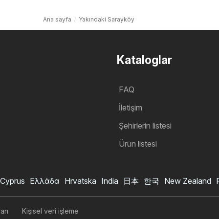
Ana sayfa
Yakındaki Sarayköy
Kataloglar
FAQ
İletişim
Şehirlerin listesi
Ürün listesi
Cyprus
Ελλάδα
Hrvatska
India
日本
한국
New Zealand
arı
Kişisel veri işleme