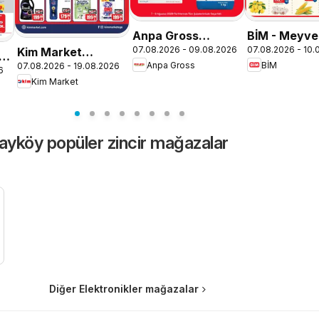
Anpa Gross
BİM - Meyve
07.08.2026 - 09.08.2026
07.08.2026 - 10.
Kim Market
Katalog
Sebze, İndir
ta
Anpa Gross
BİM
07.08.2026 - 19.08.2026
Katalog
6
Kim Market
ayköy popüler zincir mağazalar
Diğer Elektronikler mağazalar