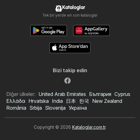
Kataloglar
Tek bir yerde en son kataloglar
Bizi takip edin
Diğer ülkeler:
United Arab Emirates
България
Cyprus
Ελλάδα
Hrvatska
India
日本
한국
New Zealand
România
Srbija
Slovenija
Україна
Copyright © 2026
Kataloglar.com.tr
.