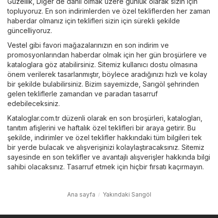
Güzellik
,
Diğer
de dahil olmak üzere günlük olarak sizin için
topluyoruz. En son indirimlerden ve özel tekliflerden her zaman
haberdar olmanız için teklifleri sizin için sürekli şekilde
güncelliyoruz.
Vestel
gibi favori mağazalarınızın en son indirim ve
promosyonlarından haberdar olmak için her gün broşürlere ve
kataloglara göz atabilirsiniz. Sitemiz kullanıcı dostu olmasına
önem verilerek tasarlanmıştır, böylece aradığınızı hızlı ve kolay
bir şekilde bulabilirsiniz. Bizim sayemizde, Sarıgöl şehrinden
gelen tekliflerle zamandan ve paradan tasarruf
edebileceksiniz.
Kataloglar.com.tr düzenli olarak en son broşürleri, katalogları,
tanıtım afişlerini ve haftalık özel teklifleri bir araya getirir. Bu
şekilde, indirimler ve özel teklifler hakkındaki tüm bilgileri tek
bir yerde bulacak ve alışverişinizi kolaylaştıracaksınız. Sitemiz
sayesinde en son teklifler ve avantajlı alışverişler hakkında bilgi
sahibi olacaksınız. Tasarruf etmek için hiçbir fırsatı kaçırmayın.
Ana sayfa
Yakındaki Sarıgöl