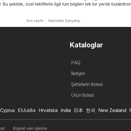
ar. Bu şekilde, özel tekliflerle ilgili tüm bilgileri tek bir yerde bulabilirsin
Ana sayfa
Yakındaki Sarıyahşi
Kataloglar
FAQ
İletişim
Şehirlerin listesi
Ürün listesi
Cyprus
Ελλάδα
Hrvatska
India
日本
한국
New Zealand
arı
Kişisel veri işleme