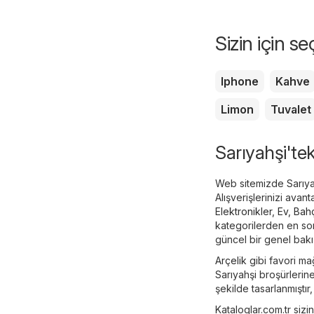
Sizin için s
Iphone
Kahve
Limon
Tuvalet
Sarıyahşi'tek
Web sitemizde Sarıyah
Alışverişlerinizi avan
Elektronikler
,
Ev, Bah
kategorilerden en son 
güncel bir genel bakış
Arçelik
gibi favori mağ
Sarıyahşi broşürlerin
şekilde tasarlanmıştır,
Kataloglar.com.tr sizi