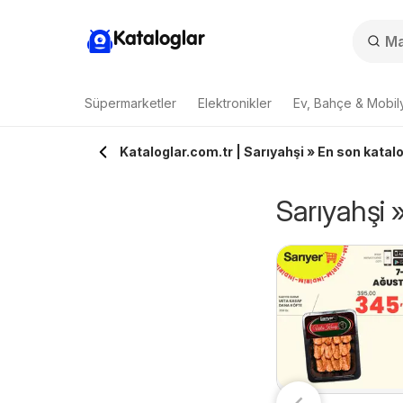
Kataloglar
Süpermarketler
Elektronikler
Ev, Bahçe & Mobil
Kataloglar.com.tr | Sarıyahşi » En son katalog
Sarıyahşi »
igros Katalog -
Anpa Gross İndirim
6.08.2026 - 19.08.2026
06.08.2026 - 10.08.2026
M Migroskop
.2026
Migros
Anpa Gross
ijital