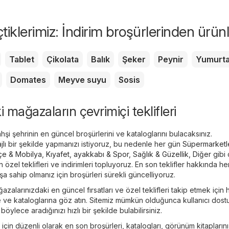
eçtiklerimiz: İndirim broşürlerinden ürün
Tablet
Çikolata
Balık
Şeker
Peynir
Yumurt
Domates
Meyve suyu
Sosis
i mağazaların çevrimiçi teklifleri
şi şehrinin en güncel broşürlerini ve kataloglarını bulacaksınız.
tajlı bir şekilde yapmanızı istiyoruz, bu nedenle her gün
Süpermarketl
çe & Mobilya
,
Kıyafet, ayakkabı & Spor
,
Sağlık & Güzellik
,
Diğer
gibi ç
özel teklifleri ve indirimleri topluyoruz. En son teklifler hakkında h
a sahip olmanız için broşürleri sürekli güncelliyoruz.
azalarınızdaki en güncel fırsatları ve özel teklifleri takip etmek için
e ve kataloglarına göz atın. Sitemiz mümkün olduğunca kullanıcı dost
 böylece aradığınızı hızlı bir şekilde bulabilirsiniz.
n için düzenli olarak en son broşürleri, katalogları, görünüm kitapların