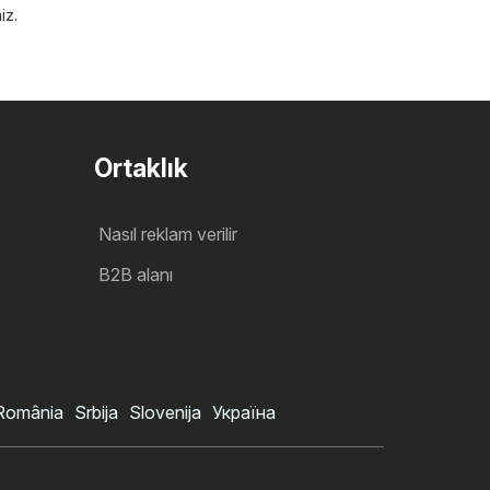
iz.
Ortaklık
Nasıl reklam verilir
B2B alanı
România
Srbija
Slovenija
Україна