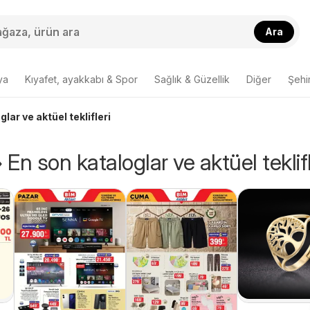
Ara
ya
Kıyafet, ayakkabı & Spor
Sağlık & Güzellik
Diğer
Şehir
lar ve aktüel teklifleri
 En son kataloglar ve aktüel teklifl