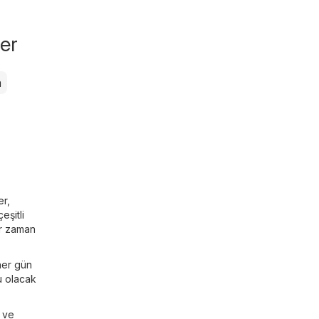
ler
a
er
,
eşitli
er zaman
 her gün
u olacak
ı ve