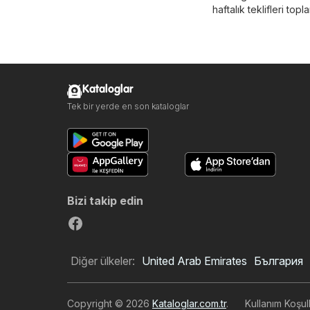
haftalık teklifleri topl
Kataloglar
Tek bir yerde en son kataloglar
Bizi takip edin
Diğer ülkeler:
United Arab Emirates
България
Copyright © 2026
Kataloglar.com.tr
.
Kullanım Koşull