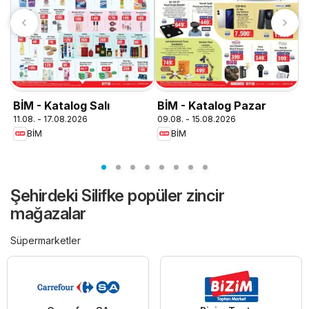
T
0
BİM - Katalog Salı
BİM - Katalog Pazar
11.08. - 17.08.2026
09.08. - 15.08.2026
BİM
BİM
Şehirdeki Silifke popüler zincir
mağazalar
Süpermarketler