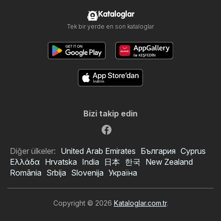
Kataloglar
Tek bir yerde en son kataloglar
Bizi takip edin
Diğer ülkeler:
United Arab Emirates
България
Cyprus
Ελλάδα
Hrvatska
India
日本
한국
New Zealand
România
Srbija
Slovenija
Україна
Copyright © 2026
Kataloglar.com.tr
.