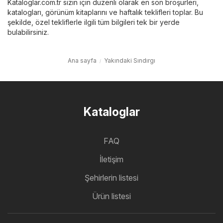
Kataloglar.com.tr sizin için düzenli olarak en son broşürleri,
katalogları, görünüm kitaplarını ve haftalık teklifleri toplar. Bu
şekilde, özel tekliflerle ilgili tüm bilgileri tek bir yerde
bulabilirsiniz.
Ana sayfa
Yakındaki Sındırgı
Kataloglar
FAQ
İletişim
Şehirlerin listesi
Ürün listesi