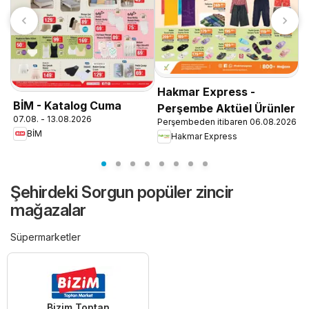
Hakmar Express -
A
BİM - Katalog Cuma
Perşembe Aktüel Ürünler
0
07.08. - 13.08.2026
Perşembeden itibaren 06.08.2026
BİM
Hakmar Express
Şehirdeki Sorgun popüler zincir
mağazalar
Süpermarketler
Bizim Toptan