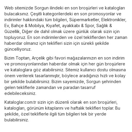
Web sitemizde Sorgun ilindeki en son broşürleri ve katalogları
bulacaksınız. Çeşitli kategorilerdeki en son promosyonlar ve
indirimler hakkındaki tüm bilgileri,
Süpermarketler
,
Elektronikler
,
Ev, Bahçe & Mobilya
,
Kıyafet, ayakkabı & Spor
,
Sağlık &
Güzellik
,
Diğer
de dahil olmak üzere günlük olarak sizin için
topluyoruz. En son indirimlerden ve özel tekliflerden her zaman
haberdar olmanız için teklifleri sizin için sürekli şekilde
güncelliyoruz.
Bizim Toptan
,
Arçelik
gibi favori mağazalarınızın en son indirim
ve promosyonlarından haberdar olmak için her gün broşürlere
ve kataloglara göz atabilirsiniz. Sitemiz kullanıcı dostu olmasına
önem verilerek tasarlanmıştır, böylece aradığınızı hızlı ve kolay
bir şekilde bulabilirsiniz. Bizim sayemizde, Sorgun şehrinden
gelen tekliflerle zamandan ve paradan tasarruf
edebileceksiniz.
Kataloglar.com.tr sizin için düzenli olarak en son broşürleri,
katalogları, görünüm kitaplarını ve haftalık teklifleri toplar. Bu
şekilde, özel tekliflerle ilgili tüm bilgileri tek bir yerde
bulabilirsiniz.