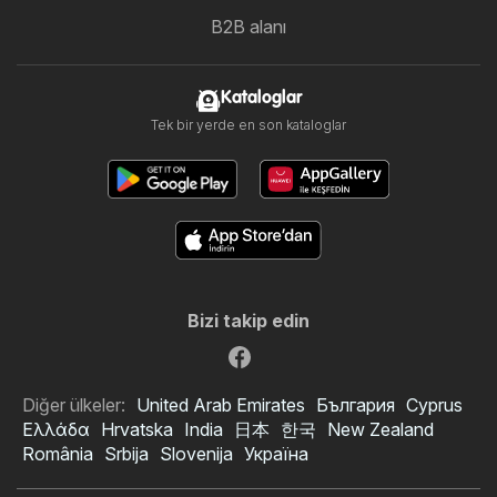
B2B alanı
Kataloglar
Tek bir yerde en son kataloglar
Bizi takip edin
Diğer ülkeler:
United Arab Emirates
България
Cyprus
Ελλάδα
Hrvatska
India
日本
한국
New Zealand
România
Srbija
Slovenija
Україна