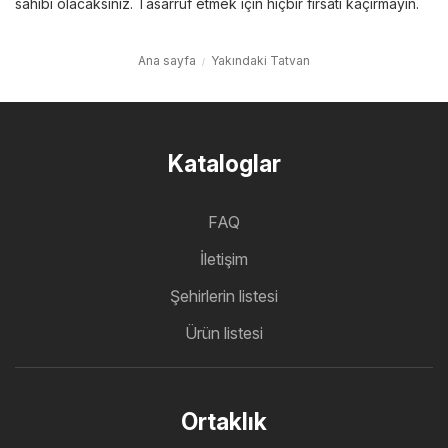
sahibi olacaksınız. Tasarruf etmek için hiçbir fırsatı kaçırmayın.
Ana sayfa
Yakındaki Tatvan
Kataloglar
FAQ
İletişim
Şehirlerin listesi
Ürün listesi
Ortaklık