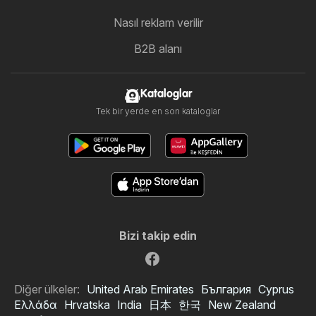
Nasıl reklam verilir
B2B alanı
Kataloglar
Tek bir yerde en son kataloglar
Bizi takip edin
Diğer ülkeler:
United Arab Emirates
България
Cyprus
Ελλάδα
Hrvatska
India
日本
한국
New Zealand