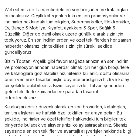
Web sitemizde Tatvan ilindeki en son broşürleri ve katalogları
bulacaksınız. Çeşitli kategorilerdeki en son promosyonlar ve
indirimler hakkındaki tüm bilgileri,
Süpermarketler
,
Elektronikler
,
Ev, Bahçe & Mobilya
,
Kıyafet, ayakkabı & Spor
,
Sağlık &
Güzellik
,
Diğer
de dahil olmak üzere günlük olarak sizin için
topluyoruz. En son indirimlerden ve özel tekliflerden her zaman
haberdar olmanız için teklifleri sizin için sürekli şekilde
güncelliyoruz.
Bizim Toptan
,
Arçelik
gibi favori mağazalarınızın en son indirim
ve promosyonlarından haberdar olmak için her gün broşürlere
ve kataloglara göz atabilirsiniz. Sitemiz kullanıcı dostu olmasına
önem verilerek tasarlanmıştır, böylece aradığınızı hızlı ve kolay
bir şekilde bulabilirsiniz. Bizim sayemizde, Tatvan şehrinden
gelen tekliflerle zamandan ve paradan tasarruf
edebileceksiniz.
Kataloglar.com.tr düzenli olarak en son broşürleri, katalogları,
tanıtım afişlerini ve haftalık özel teklifleri bir araya getirir. Bu
şekilde, indirimler ve özel teklifler hakkındaki tüm bilgileri tek
bir yerde bulacak ve alışverişinizi kolaylaştıracaksınız. Sitemiz
sayesinde en son teklifler ve avantajlı alışverişler hakkında bilgi