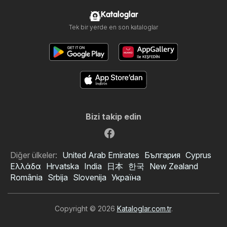
Kataloglar
Tek bir yerde en son kataloglar
Bizi takip edin
Diğer ülkeler:
United Arab Emirates
България
Cyprus
Ελλάδα
Hrvatska
India
日本
한국
New Zealand
România
Srbija
Slovenija
Україна
Copyright © 2026
Kataloglar.com.tr
.