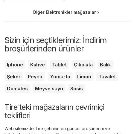
Diğer Elektronikler mağazalar
Sizin için seçtiklerimiz: İndirim
broşürlerinden ürünler
Iphone
Kahve
Tablet
Çikolata
Balık
Şeker
Peynir
Yumurta
Limon
Tuvalet
Domates
Meyve suyu
Sosis
Tire'teki mağazaların çevrimiçi
teklifleri
Web sitemizde Tire şehrinin en güncel broşürlerini ve