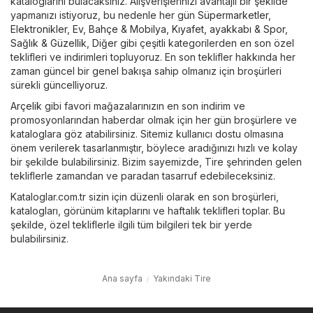
kataloglarını bulacaksınız. Alışverişlerinizi avantajlı bir şekilde
yapmanızı istiyoruz, bu nedenle her gün
Süpermarketler
,
Elektronikler
,
Ev, Bahçe & Mobilya
,
Kıyafet, ayakkabı & Spor
,
Sağlık & Güzellik
,
Diğer
gibi çeşitli kategorilerden en son özel
teklifleri ve indirimleri topluyoruz. En son teklifler hakkında her
zaman güncel bir genel bakışa sahip olmanız için broşürleri
sürekli güncelliyoruz.
Arçelik
gibi favori mağazalarınızın en son indirim ve
promosyonlarından haberdar olmak için her gün broşürlere ve
kataloglara göz atabilirsiniz. Sitemiz kullanıcı dostu olmasına
önem verilerek tasarlanmıştır, böylece aradığınızı hızlı ve kolay
bir şekilde bulabilirsiniz. Bizim sayemizde, Tire şehrinden gelen
tekliflerle zamandan ve paradan tasarruf edebileceksiniz.
Kataloglar.com.tr sizin için düzenli olarak en son broşürleri,
katalogları, görünüm kitaplarını ve haftalık teklifleri toplar. Bu
şekilde, özel tekliflerle ilgili tüm bilgileri tek bir yerde
bulabilirsiniz.
Ana sayfa
Yakındaki Tire