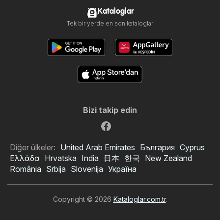
Kataloglar
Tek bir yerde en son kataloglar
Bizi takip edin
Diğer ülkeler:
United Arab Emirates
България
Cyprus
Ελλάδα
Hrvatska
India
日本
한국
New Zealand
România
Srbija
Slovenija
Україна
Copyright © 2026
Kataloglar.com.tr
.