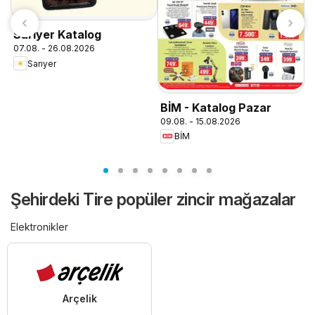
Sarıyer Katalog
07.08. - 26.08.2026
Sarıyer
BİM - Katalog Pazar
B
09.08. - 15.08.2026
0
BİM
Şehirdeki Tire popüler zincir mağazalar
Elektronikler
Arçelik