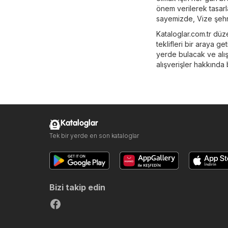
önem verilerek tasarla
sayemizde, Vize şehr
Kataloglar.com.tr düzen
teklifleri bir araya get
yerde bulacak ve alışv
alışverişler hakkında b
Kataloglar
Tek bir yerde en son kataloglar
Bizi takip edin