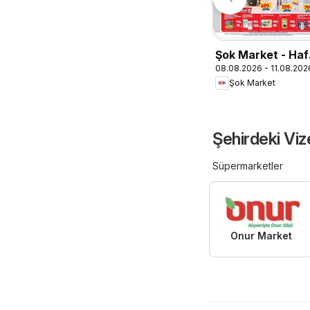
Şok Market - Haf
08.08.2026 - 11.08.202
sonu fırsatları
Şok Market
Şehirdeki Viz
Süpermarketler
Onur Market