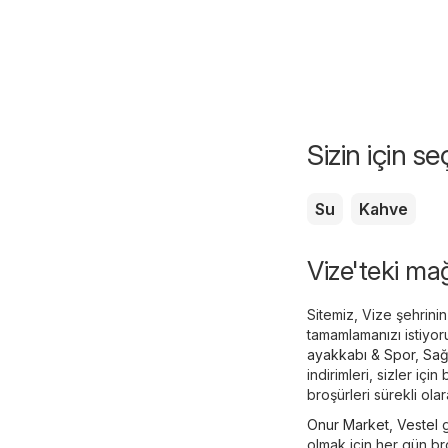
Sizin için s
Su
Kahve
Vize'teki mağ
Sitemiz, Vize şehrinin
tamamlamanızı istiyo
ayakkabı & Spor
,
Sağ
indirimleri, sizler iç
broşürleri sürekli ola
Onur Market
,
Vestel
g
olmak için her gün bro