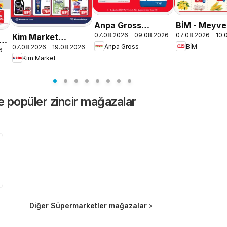
Anpa Gross
BİM - Meyve
07.08.2026 - 09.08.2026
07.08.2026 - 10.
Kim Market
Katalog
Sebze, İndir
ta
Anpa Gross
BİM
07.08.2026 - 19.08.2026
Katalog
6
Kim Market
e popüler zincir mağazalar
Diğer Süpermarketler mağazalar