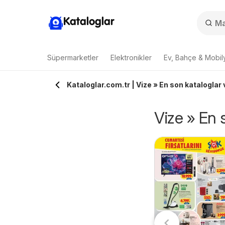
Kataloglar
Süpermarketler
Elektronikler
Ev, Bahçe & Mobil
Kataloglar.com.tr | Vize » En son kataloglar v
Vize » En s
Sarıyer Katalog
akmar - Katalog
07.08.2026 - 26.08.2026
7.08.2026 - 09.08.2026
Sarıyer
adece 3 Gün
Hakmar