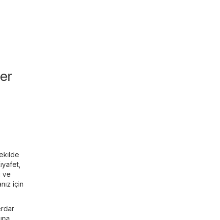
ler
şekilde
ıyafet,
ı ve
nız için
erdar
sına