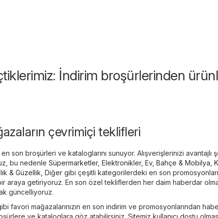
eçtiklerimiz: İndirim broşürlerinden ürün
azaların çevrimiçi teklifleri
 en son broşürleri ve kataloglarını sunuyor. Alışverişlerinizi avantajlı 
ruz, bu nedenle
Süpermarketler
,
Elektronikler
,
Ev, Bahçe & Mobilya
,
K
lık & Güzellik
,
Diğer
gibi çeşitli kategorilerdeki en son promosyonlar
in bir araya getiriyoruz. En son özel tekliflerden her daim haberdar olma
rak güncelliyoruz.
ibi favori mağazalarınızın en son indirim ve promosyonlarından hab
şürlere ve kataloglara göz atabilirsiniz. Sitemiz kullanıcı dostu olma