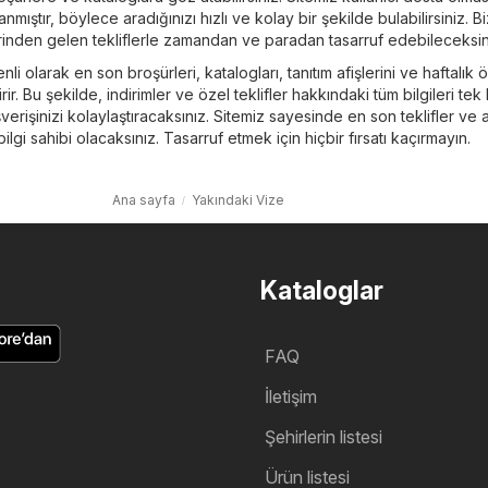
nmıştır, böylece aradığınızı hızlı ve kolay bir şekilde bulabilirsiniz. B
inden gelen tekliflerle zamandan ve paradan tasarruf edebileceksin
li olarak en son broşürleri, katalogları, tanıtım afişlerini ve haftalık 
irir. Bu şekilde, indirimler ve özel teklifler hakkındaki tüm bilgileri tek 
erişinizi kolaylaştıracaksınız. Sitemiz sayesinde en son teklifler ve a
ilgi sahibi olacaksınız. Tasarruf etmek için hiçbir fırsatı kaçırmayın.
Ana sayfa
Yakındaki Vize
Kataloglar
FAQ
İletişim
Şehirlerin listesi
Ürün listesi