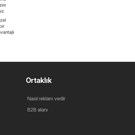
izim
iz.
özel
bir
vantajlı
Ortaklık
Nasıl reklam verilir
B2B alanı