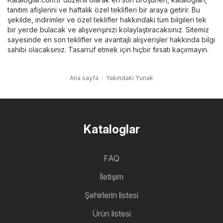
tanıtım afişlerini ve haftalık özel teklifleri bir araya getirir. Bu
şekilde, indirimler ve özel teklifler hakkındaki tüm bilgileri tek
bir yerde bulacak ve alışverişinizi kolaylaştıracaksınız. Sitemiz
sayesinde en son teklifler ve avantajlı alışverişler hakkında bilgi
sahibi olacaksınız. Tasarruf etmek için hiçbir fırsatı kaçırmayın.
Ana sayfa
Yakındaki Yunak
Kataloglar
FAQ
İletişim
Şehirlerin listesi
Ürün listesi