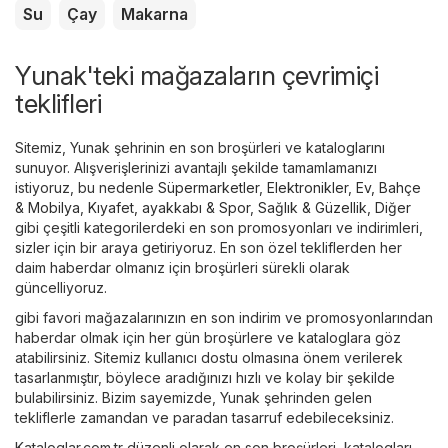
Su
Çay
Makarna
Yunak'teki mağazaların çevrimiçi
teklifleri
Sitemiz, Yunak şehrinin en son broşürleri ve kataloglarını
sunuyor. Alışverişlerinizi avantajlı şekilde tamamlamanızı
istiyoruz, bu nedenle
Süpermarketler
,
Elektronikler
,
Ev, Bahçe
& Mobilya
,
Kıyafet, ayakkabı & Spor
,
Sağlık & Güzellik
,
Diğer
gibi çeşitli kategorilerdeki en son promosyonları ve indirimleri,
sizler için bir araya getiriyoruz. En son özel tekliflerden her
daim haberdar olmanız için broşürleri sürekli olarak
güncelliyoruz.
gibi favori mağazalarınızın en son indirim ve promosyonlarından
haberdar olmak için her gün broşürlere ve kataloglara göz
atabilirsiniz. Sitemiz kullanıcı dostu olmasına önem verilerek
tasarlanmıştır, böylece aradığınızı hızlı ve kolay bir şekilde
bulabilirsiniz. Bizim sayemizde, Yunak şehrinden gelen
tekliflerle zamandan ve paradan tasarruf edebileceksiniz.
Kataloglar.com.tr düzenli olarak en son broşürleri, katalogları,