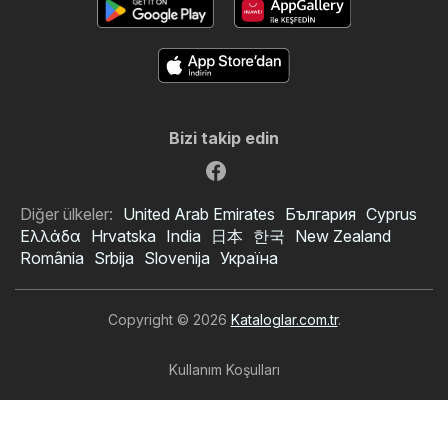
Bizi takip edin
Diğer ülkeler:
United Arab Emirates
България
Cyprus
Ελλάδα
Hrvatska
India
日本
한국
New Zealand
România
Srbija
Slovenija
Україна
Copyright © 2026
Kataloglar.com.tr
.
Kullanım Koşulları
Kişisel veri işleme