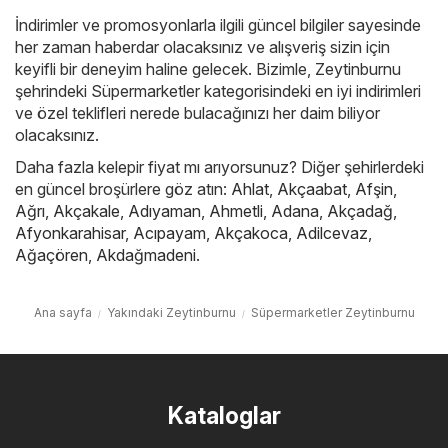
İndirimler ve promosyonlarla ilgili güncel bilgiler sayesinde
her zaman haberdar olacaksınız ve alışveriş sizin için
keyifli bir deneyim haline gelecek. Bizimle, Zeytinburnu
şehrindeki Süpermarketler kategorisindeki en iyi indirimleri
ve özel teklifleri nerede bulacağınızı her daim biliyor
olacaksınız.
Daha fazla kelepir fiyat mı arıyorsunuz? Diğer şehirlerdeki
en güncel broşürlere göz atın:
Ahlat
,
Akçaabat
,
Afşin
,
Ağrı
,
Akçakale
,
Adıyaman
,
Ahmetli
,
Adana
,
Akçadağ
,
Afyonkarahisar
,
Acıpayam
,
Akçakoca
,
Adilcevaz
,
Ağaçören
,
Akdağmadeni
.
Ana sayfa
Yakındaki Zeytinburnu
Süpermarketler Zeytinburnu
Kataloglar