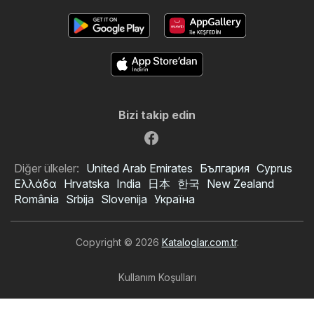
Bizi takip edin
Diğer ülkeler:
United Arab Emirates
България
Cyprus
Ελλάδα
Hrvatska
India
日本
한국
New Zealand
România
Srbija
Slovenija
Україна
Copyright © 2026
Kataloglar.com.tr
.
Kullanım Koşulları
Kişisel veri işleme