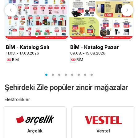
T
0
BİM - Katalog Salı
BİM - Katalog Pazar
11.08. - 17.08.2026
09.08. - 15.08.2026
BİM
BİM
Şehirdeki Zile popüler zincir mağazalar
Elektronikler
Arçelik
Vestel