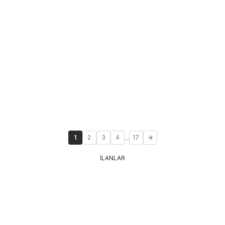
...
1
2
3
4
17
İLANLAR