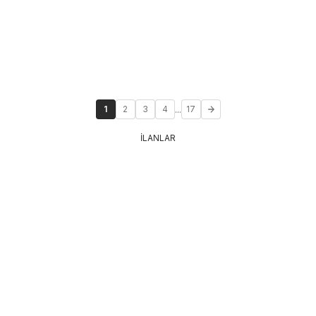
...
1
2
3
4
17
İLANLAR