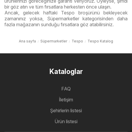
ürünlerinizi göreceğinize garanti veriyoruz. Öyleyse, şimdi
bir göz atın ve tüm fırsatlara herkesten önce ulaşın.
Ancak, gelecek haftaki Tespo broşürünü bekleyecek
zamanınız yoksa, Süpermarketler kategorisinden daha
fazla mağazanın sunduğu fırsatlara göz atabilirsiniz.
Ana sayfa
Süpermarketler
Tespo
Tespo Katalog
Kataloglar
FAQ
İletişim
Şehirlerin listesi
Ürün listesi