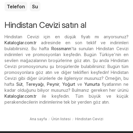
Telefon
Su
Hindistan Cevizi satın al
Hindistan Cevizi için en düşük fiyatı mı arıyorsunuz?
Kataloglar.com.tr
adresinde en son teklif ve indirimleri
bulabilirsiniz. Bu hafta
Rossmann
'ta sunulan Hindistan Cevizi
indirimleri ve promosyonları keşfedin. Bugün Türkiye'nin en
sevilen mağazalarının broşürlerine göz atın. Şu anda Hindistan
Cevizi promosyonunu şu broşürlerde bulabilirsiniz: Bugün tüm
promosyonlara göz atın ve diğer teklifleri keşfedin! Hindistan
Cevizi gibi diğer ürünlerle de ilgileniyor musunuz? Örneğin, bu
hafta
Süt
,
Tereyağı
,
Peynir
,
Yoğurt
ve
Yumurta
fiyatlarının ne
kadar olduğunu biliyor musunuz? Bulmanız gereken her ürünü
Kataloglar.com.tr
ile keşfedin. Tüm büyük ve küçük
perakendecilerin indirimlerine tek bir yerden göz atın.
Ana sayfa
Ürün listesi
Hindistan Cevizi