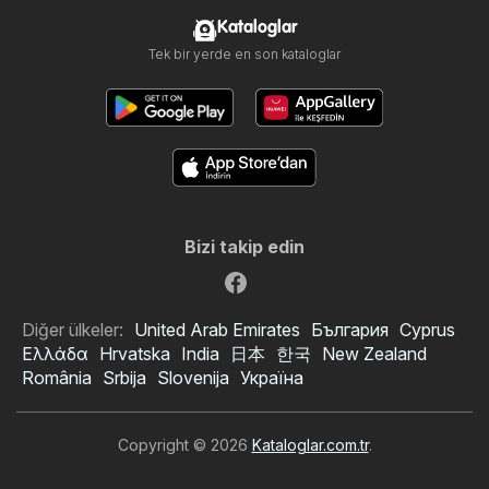
Kataloglar
Tek bir yerde en son kataloglar
Bizi takip edin
Diğer ülkeler:
United Arab Emirates
България
Cyprus
Ελλάδα
Hrvatska
India
日本
한국
New Zealand
România
Srbija
Slovenija
Україна
Copyright © 2026
Kataloglar.com.tr
.