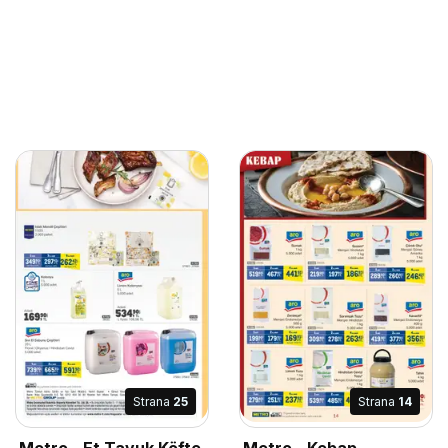
Strana
25
Strana
14
Metro - Et Tavuk Köfte
Metro - Kebap