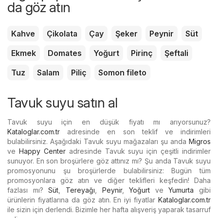
da göz atın
Kahve
Çikolata
Çay
Şeker
Peynir
Süt
Ekmek
Domates
Yoğurt
Pirinç
Şeftali
Tuz
Salam
Piliç
Somon fileto
Tavuk suyu satın al
Tavuk suyu için en düşük fiyatı mı arıyorsunuz?
Kataloglar.com.tr
adresinde en son teklif ve indirimleri
bulabilirsiniz. Aşağıdaki Tavuk suyu mağazaları şu anda
Migros
ve
Happy Center
adresinde Tavuk suyu için çeşitli indirimler
sunuyor. En son broşürlere göz attınız mı? Şu anda Tavuk suyu
promosyonunu şu broşürlerde bulabilirsiniz: Bugün tüm
promosyonlara göz atın ve diğer teklifleri keşfedin! Daha
fazlası mı?
Süt
,
Tereyağı
,
Peynir
,
Yoğurt
ve
Yumurta
gibi
ürünlerin fiyatlarına da göz atın. En iyi fiyatlar
Kataloglar.com.tr
ile sizin için derlendi. Bizimle her hafta alışveriş yaparak tasarruf