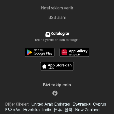
Nasıl reklam verilir
B2B alanı
Kataloglar
Tek bir yerde en son kataloglar
Bizi takip edin
Diğer ülkeler:
United Arab Emirates
България
Cyprus
Ελλάδα
Hrvatska
India
日本
한국
New Zealand