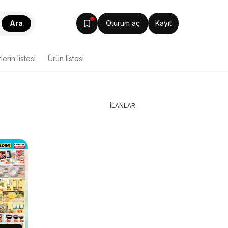
Ara
Oturum aç
Kayıt
lerin listesi
Ürün listesi
İLANLAR