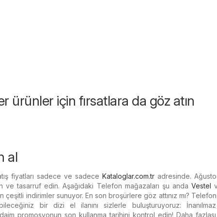
r ürünler için fırsatlara da göz atın
n al
satış fiyatları sadece ve sadece
Kataloglar.com.tr
adresinde. Ağusto
pın ve tasarruf edin. Aşağıdaki Telefon mağazaları şu anda
Vestel
n çeşitli indirimler sunuyor. En son broşürlere göz attınız mı? Telefo
bileceğiniz bir dizi el ilanını sizlerle buluşturuyoruz: İnanılmaz 
daim promosyonun son kullanma tarihini kontrol edin! Daha fazlas