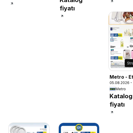
fiyatı
Str
Metro - E
05.08.2026 -
Tavuk Kö
Metro
Katalog
fiyatı