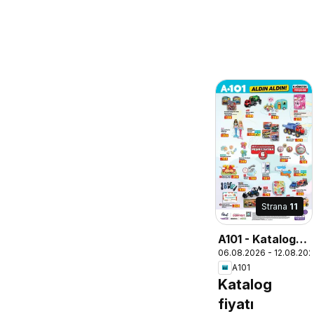
Strana
11
A101 - Katalog
06.08.2026 - 12.08.20
Aldın Aldın
A101
Katalog
fiyatı