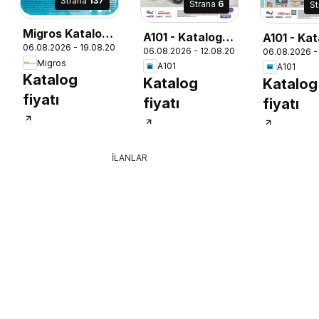
Strana
137
Strana
6
S
Migros Katalog
A101 - Katalog
A101 - Ka
06.08.2026 - 19.08.2026
- 5M Migroskop
06.08.2026 - 12.08.2026
06.08.2026 -
Aldın Aldın
Aldın Aldı
26
Migros
Dijital
A101
A101
Katalog
Katalog
Katalog
fiyatı
fiyatı
fiyatı
İLANLAR