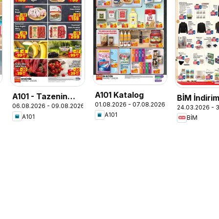
A101 Katalog
A101 - Tazenin
BİM İndiri
01.08.2026 - 07.08.2026
06.08.2026 - 09.08.2026
Yıldızları
24.03.2026 - 3
A101
A101
BİM