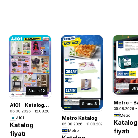
Str
Strana
12
Metro - Ba
Strana
8
A101 - Katalog
05.08.2026 -
Restoranl
26
06.08.2026 - 12.08.2026
Aldın Aldın
Metro
Metro Katalog
A101
Katalog
Katalog
05.08.2026 - 11.08.2026
fiyatı
Metro
fiyatı
Katalog