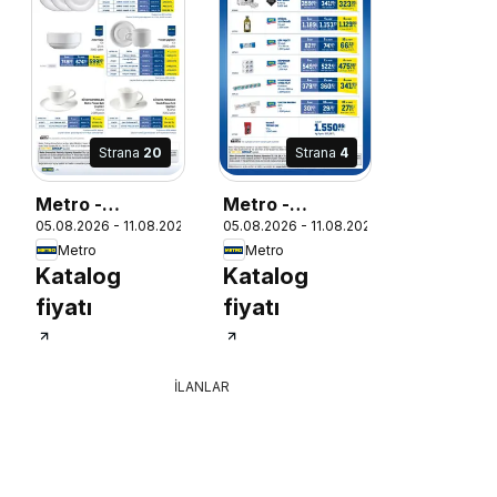
Strana
20
Strana
4
Metro -
Metro -
6
05.08.2026 - 11.08.2026
05.08.2026 - 11.08.2026
Lokantalar
Olmazsa Olmaz
Metro
Metro
Ürünler
Katalog
Katalog
fiyatı
fiyatı
İLANLAR