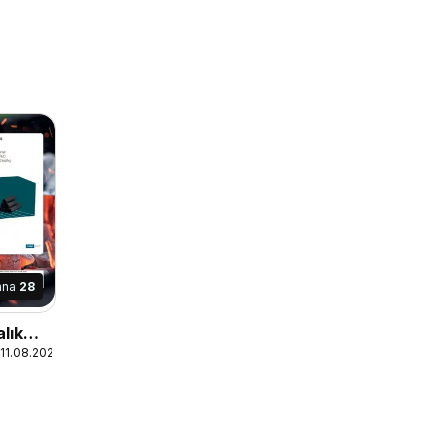
ana
28
lık
 11.08.2026
arı