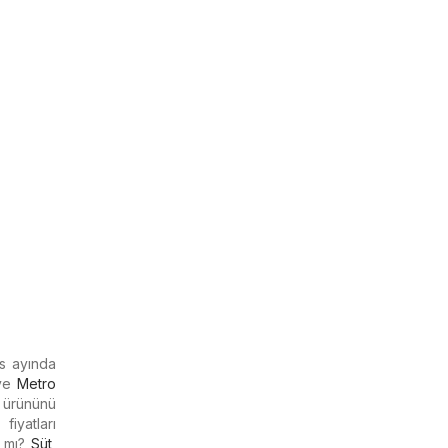
s ayında
ve
Metro
n ürününü
fiyatları
ı mı?
Süt
,