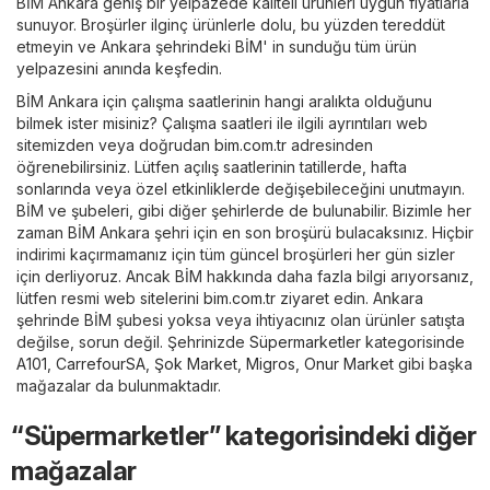
BİM Ankara geniş bir yelpazede kaliteli ürünleri uygun fiyatlarla
sunuyor. Broşürler ilginç ürünlerle dolu, bu yüzden tereddüt
etmeyin ve Ankara şehrindeki BİM' in sunduğu tüm ürün
yelpazesini anında keşfedin.
BİM Ankara için çalışma saatlerinin hangi aralıkta olduğunu
bilmek ister misiniz? Çalışma saatleri ile ilgili ayrıntıları web
sitemizden veya doğrudan
bim.com.tr
adresinden
öğrenebilirsiniz. Lütfen açılış saatlerinin tatillerde, hafta
sonlarında veya özel etkinliklerde değişebileceğini unutmayın.
BİM ve şubeleri, gibi diğer şehirlerde de bulunabilir. Bizimle her
zaman BİM Ankara şehri için en son broşürü bulacaksınız. Hiçbir
indirimi kaçırmamanız için tüm güncel broşürleri her gün sizler
için derliyoruz. Ancak BİM hakkında daha fazla bilgi arıyorsanız,
lütfen resmi web sitelerini
bim.com.tr
ziyaret edin. Ankara
şehrinde BİM şubesi yoksa veya ihtiyacınız olan ürünler satışta
değilse, sorun değil. Şehrinizde
Süpermarketler
kategorisinde
A101
,
CarrefourSA
,
Şok Market
,
Migros
,
Onur Market
gibi başka
mağazalar da bulunmaktadır.
“Süpermarketler” kategorisindeki diğer
mağazalar