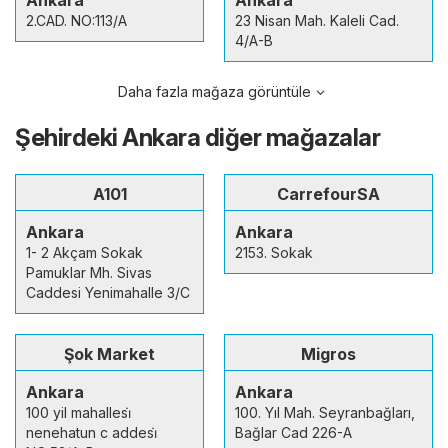
Ankara
Ankara
2.CAD. NO:113/A
23 Nisan Mah. Kaleli Cad.
4/A-B
Daha fazla mağaza görüntüle
Şehirdeki Ankara diğer mağazalar
A101
CarrefourSA
Ankara
Ankara
1- 2 Akçam Sokak
2153. Sokak
Pamuklar Mh. Sivas
Caddesi Yenimahalle 3/C
Şok Market
Migros
Ankara
Ankara
100 yil mahallesi̇
100. Yıl Mah. Seyranbağları,
nenehatun c addesi̇
Bağlar Cad 226-A