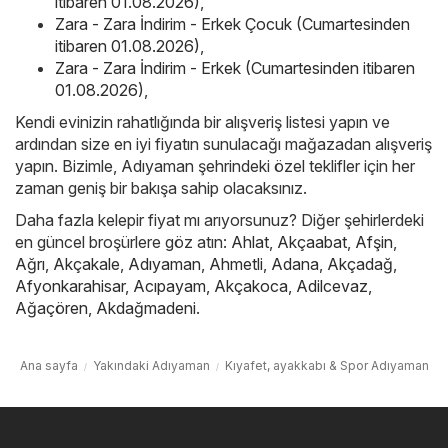
itibaren 01.08.2026)
,
Zara - Zara İndirim - Erkek Çocuk (Cumartesinden
itibaren 01.08.2026)
,
Zara - Zara İndirim - Erkek (Cumartesinden itibaren
01.08.2026)
,
Kendi evinizin rahatlığında bir alışveriş listesi yapın ve
ardından size en iyi fiyatın sunulacağı mağazadan alışveriş
yapın. Bizimle, Adıyaman şehrindeki özel teklifler için her
zaman geniş bir bakışa sahip olacaksınız.
Daha fazla kelepir fiyat mı arıyorsunuz? Diğer şehirlerdeki
en güncel broşürlere göz atın:
Ahlat
,
Akçaabat
,
Afşin
,
Ağrı
,
Akçakale
,
Adıyaman
,
Ahmetli
,
Adana
,
Akçadağ
,
Afyonkarahisar
,
Acıpayam
,
Akçakoca
,
Adilcevaz
,
Ağaçören
,
Akdağmadeni
.
Ana sayfa
Yakındaki Adıyaman
Kıyafet, ayakkabı & Spor Adıyaman