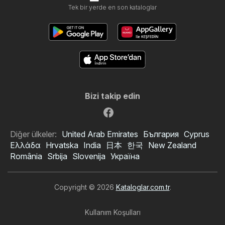
Tek bir yerde en son kataloglar
Bizi takip edin
Diğer ülkeler:
United Arab Emirates
България
Cyprus
Ελλάδα
Hrvatska
India
日本
한국
New Zealand
România
Srbija
Slovenija
Україна
Copyright © 2026
Kataloglar.com.tr
.
Kullanım Koşulları