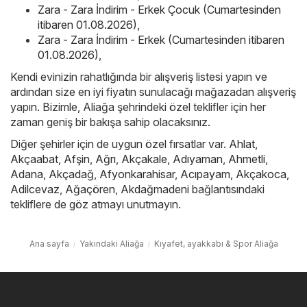
Zara - Zara İndirim - Erkek Çocuk (Cumartesinden
itibaren 01.08.2026)
,
Zara - Zara İndirim - Erkek (Cumartesinden itibaren
01.08.2026)
,
Kendi evinizin rahatlığında bir alışveriş listesi yapın ve
ardından size en iyi fiyatın sunulacağı mağazadan alışveriş
yapın. Bizimle, Aliağa şehrindeki özel teklifler için her
zaman geniş bir bakışa sahip olacaksınız.
Diğer şehirler için de uygun özel fırsatlar var.
Ahlat
,
Akçaabat
,
Afşin
,
Ağrı
,
Akçakale
,
Adıyaman
,
Ahmetli
,
Adana
,
Akçadağ
,
Afyonkarahisar
,
Acıpayam
,
Akçakoca
,
Adilcevaz
,
Ağaçören
,
Akdağmadeni
bağlantısındaki
tekliflere de göz atmayı unutmayın.
Ana sayfa
Yakındaki Aliağa
Kıyafet, ayakkabı & Spor Aliağa