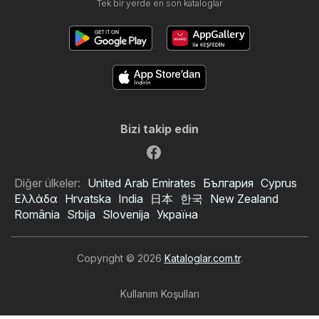
Tek bir yerde en son kataloglar
Bizi takip edin
Diğer ülkeler:
United Arab Emirates
България
Cyprus
Ελλάδα
Hrvatska
India
日本
한국
New Zealand
România
Srbija
Slovenija
Україна
Copyright © 2026
Kataloglar.com.tr
.
Kullanım Koşulları