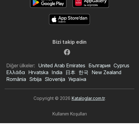
Bizi takip edin
Diğer ülkeler:
United Arab Emirates
България
Cyprus
Ελλάδα
Hrvatska
India
日本
한국
New Zealand
România
Srbija
Slovenija
Україна
Copyright © 2026
Kataloglar.com.tr
.
Kullanım Koşulları
Kişisel veri işleme