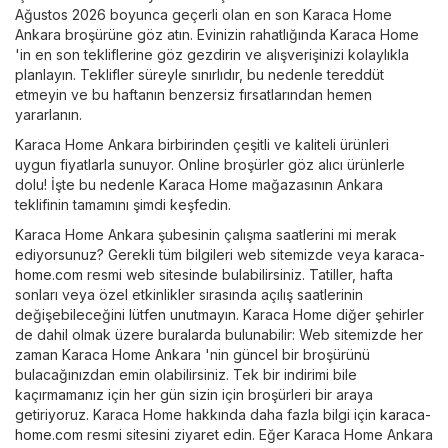
Ağustos 2026 boyunca geçerli olan en son Karaca Home
Ankara broşürüne göz atın. Evinizin rahatlığında Karaca Home
'in en son tekliflerine göz gezdirin ve alışverişinizi kolaylıkla
planlayın. Teklifler süreyle sınırlıdır, bu nedenle tereddüt
etmeyin ve bu haftanın benzersiz fırsatlarından hemen
yararlanın.
Karaca Home Ankara birbirinden çeşitli ve kaliteli ürünleri
uygun fiyatlarla sunuyor. Online broşürler göz alıcı ürünlerle
dolu! İşte bu nedenle Karaca Home mağazasının Ankara
teklifinin tamamını şimdi keşfedin.
Karaca Home Ankara şubesinin çalışma saatlerini mi merak
ediyorsunuz? Gerekli tüm bilgileri web sitemizde veya
karaca-
home.com
resmi web sitesinde bulabilirsiniz. Tatiller, hafta
sonları veya özel etkinlikler sırasında açılış saatlerinin
değişebileceğini lütfen unutmayın. Karaca Home diğer şehirler
de dahil olmak üzere buralarda bulunabilir: Web sitemizde her
zaman Karaca Home Ankara 'nin güncel bir broşürünü
bulacağınızdan emin olabilirsiniz. Tek bir indirimi bile
kaçırmamanız için her gün sizin için broşürleri bir araya
getiriyoruz. Karaca Home hakkında daha fazla bilgi için
karaca-
home.com
resmi sitesini ziyaret edin. Eğer Karaca Home Ankara