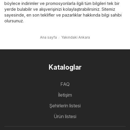
böylece indirimler ve promosyonlarla ilgili tüm bilgileri tek bir
yerde bulabilir ve alışverişinizi kolaylaştırabilirsiniz. Sitemiz
sayesinde, en son teklifler ve pazarlıklar hakkında bilgi sahibi
olursunuz.
Ana sayfa
Yakındaki Ankara
Kataloglar
FAQ
İletişim
Şehirlerin listesi
Ürün listesi