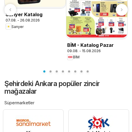
Sarıyer Katalog
07.08. - 26.08.2026
Sarıyer
BİM - Katalog Pazar
B
09.08. - 15.08.2026
0
BİM
Şehirdeki Ankara popüler zincir
mağazalar
Süpermarketler