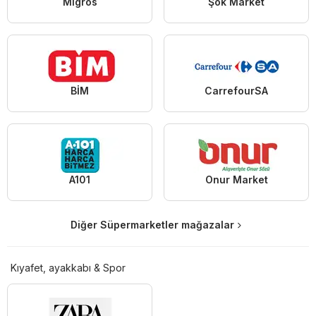
Migros
Şok Market
BİM
CarrefourSA
A101
Onur Market
Diğer Süpermarketler mağazalar
Kıyafet, ayakkabı & Spor