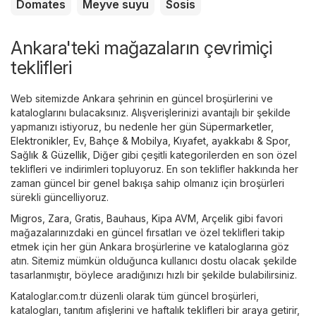
Domates
Meyve suyu
Sosis
Ankara'teki mağazaların çevrimiçi
teklifleri
Web sitemizde Ankara şehrinin en güncel broşürlerini ve
kataloglarını bulacaksınız. Alışverişlerinizi avantajlı bir şekilde
yapmanızı istiyoruz, bu nedenle her gün
Süpermarketler
,
Elektronikler
,
Ev, Bahçe & Mobilya
,
Kıyafet, ayakkabı & Spor
,
Sağlık & Güzellik
,
Diğer
gibi çeşitli kategorilerden en son özel
teklifleri ve indirimleri topluyoruz. En son teklifler hakkında her
zaman güncel bir genel bakışa sahip olmanız için broşürleri
sürekli güncelliyoruz.
Migros
,
Zara
,
Gratis
,
Bauhaus
,
Kipa AVM
,
Arçelik
gibi favori
mağazalarınızdaki en güncel fırsatları ve özel teklifleri takip
etmek için her gün Ankara broşürlerine ve kataloglarına göz
atın. Sitemiz mümkün olduğunca kullanıcı dostu olacak şekilde
tasarlanmıştır, böylece aradığınızı hızlı bir şekilde bulabilirsiniz.
Kataloglar.com.tr düzenli olarak tüm güncel broşürleri,
katalogları, tanıtım afişlerini ve haftalık teklifleri bir araya getirir,