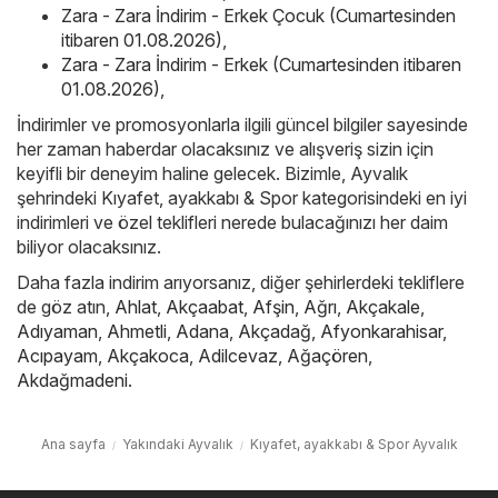
Zara - Zara İndirim - Erkek Çocuk (Cumartesinden
itibaren 01.08.2026)
,
Zara - Zara İndirim - Erkek (Cumartesinden itibaren
01.08.2026)
,
İndirimler ve promosyonlarla ilgili güncel bilgiler sayesinde
her zaman haberdar olacaksınız ve alışveriş sizin için
keyifli bir deneyim haline gelecek. Bizimle, Ayvalık
şehrindeki Kıyafet, ayakkabı & Spor kategorisindeki en iyi
indirimleri ve özel teklifleri nerede bulacağınızı her daim
biliyor olacaksınız.
Daha fazla indirim arıyorsanız, diğer şehirlerdeki tekliflere
de göz atın,
Ahlat
,
Akçaabat
,
Afşin
,
Ağrı
,
Akçakale
,
Adıyaman
,
Ahmetli
,
Adana
,
Akçadağ
,
Afyonkarahisar
,
Acıpayam
,
Akçakoca
,
Adilcevaz
,
Ağaçören
,
Akdağmadeni
.
Ana sayfa
Yakındaki Ayvalık
Kıyafet, ayakkabı & Spor Ayvalık