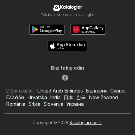
Kataloglar
Tek bir yerde en son kataloglar
Bizi takip edin
Diğer ülkeler:
United Arab Emirates
България
Cyprus
Ελλάδα
Hrvatska
India
日本
한국
New Zealand
România
Srbija
Slovenija
Україна
Copyright © 2026
Kataloglar.com.tr
.