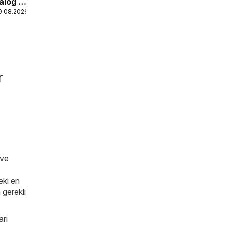
alog -
9.08.2026
kop
r
 ve
eki en
 gerekli
arı