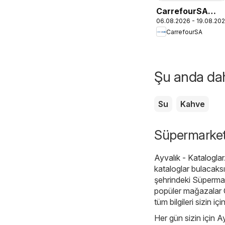
CarrefourSA
06.08.2026 - 19.08.20
Katalog
CarrefourSA
Şu anda daha
Su
Kahve
Süpermarketle
Ayvalık - Kataloglar
kataloglar bulacaksı
şehrindeki Süpermar
popüler mağazalar
tüm bilgileri sizin iç
Her gün sizin için Ay