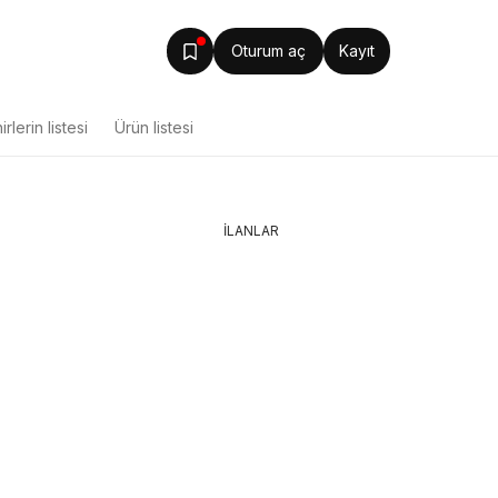
Oturum aç
Kayıt
rlerin listesi
Ürün listesi
İLANLAR