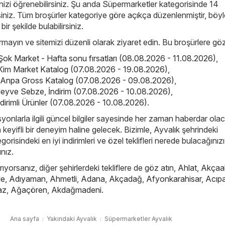
nizi öğrenebilirsiniz. Şu anda Süpermarketler kategorisinde 14
irsiniz. Tüm broşürler kategoriye göre açıkça düzenlenmiştir, böy
 bir şekilde bulabilirsiniz.
çırmayın ve sitemizi düzenli olarak ziyaret edin. Bu broşürlere göz
Şok Market - Hafta sonu fırsatları (08.08.2026 - 11.08.2026)
,
Kim Market Katalog (07.08.2026 - 19.08.2026)
,
 Anpa Gross Katalog (07.08.2026 - 09.08.2026)
,
eyve Sebze, İndirim (07.08.2026 - 10.08.2026)
,
dirimli Ürünler (07.08.2026 - 10.08.2026)
.
yonlarla ilgili güncel bilgiler sayesinde her zaman haberdar ola
in keyifli bir deneyim haline gelecek. Bizimle, Ayvalık şehrindeki
risindeki en iyi indirimleri ve özel teklifleri nerede bulacağınızı
ınız.
ıyorsanız, diğer şehirlerdeki tekliflere de göz atın,
Ahlat
,
Akçaa
le
,
Adıyaman
,
Ahmetli
,
Adana
,
Akçadağ
,
Afyonkarahisar
,
Acıp
az
,
Ağaçören
,
Akdağmadeni
.
Ana sayfa
Yakındaki Ayvalık
Süpermarketler Ayvalık