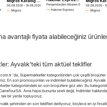
Migros Katalog -
Migros Kat
Perşembeden itibaren 06.08.2026
- Perşembe
06.08.2026 - 19.08.2026
06.08.2026 - 1
Migroskop
5M Migros
Hakmar Express
26
Migros
Migros
Aktüel Ürünler
Dijital
 avantajlı fiyata alabileceğiniz ürünle
r: Ayvalık'teki tüm aktüel teklifler
.com.tr
'da,
Süpermarketler
kategorisinden çok çeşitli broşürler
nız. En son promosyonları ve indirimleri bulabileceğiniz Ayvalık
ketler kategorisindeki en son broşürlere göz atın. Bu kategorid
CarrefourSA
. Ama hepsi bununla sınırlı değil. İndirimler hakkında
in tek bir yerde topluyoruz.
valık şehrinden en son teklifleri derliyoruz, böylece en iyi fırsatl