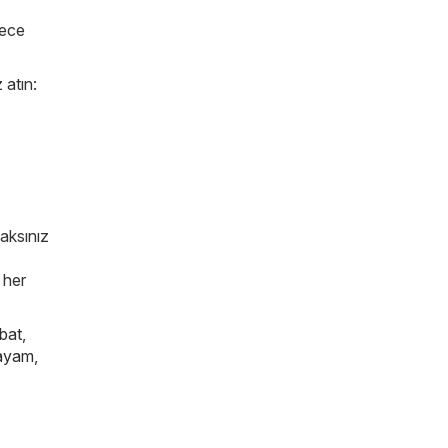
lece
 atın:
caksınız
 her
bat
,
ayam
,