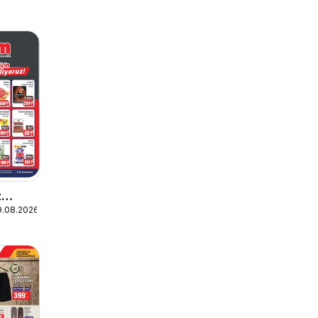
t
9.08.2026
sert