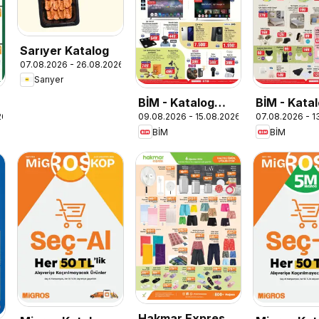
Sarıyer Katalog
07.08.2026 - 26.08.2026
Sarıyer
g
BİM - Katalog
BİM - Kata
26
09.08.2026 - 15.08.2026
07.08.2026 - 1
Pazar
Cuma
BİM
BİM
Hakmar Express