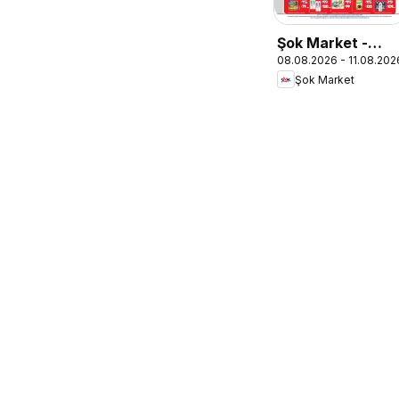
Şok Market -
08.08.2026 - 11.08.202
Hafta sonu
Şok Market
fırsatları