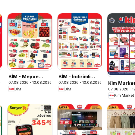
BİM - Meyve
BİM - İndirimli
Kim Marke
26
07.08.2026 - 10.08.2026
07.08.2026 - 10.08.2026
Sebze, İndirim
Ürünler
07.08.2026 - 1
BİM
BİM
Katalog -
Kim Market
Marmara In