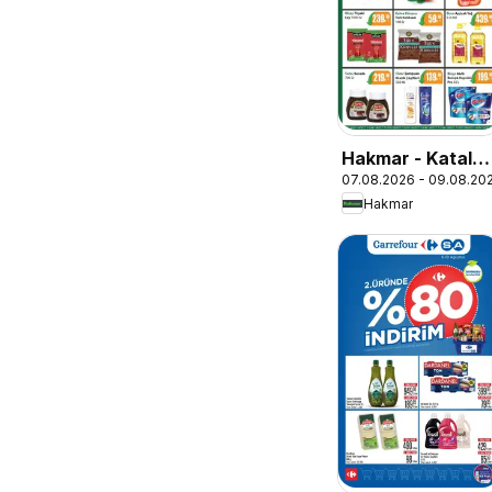
Hakmar - Katalo
07.08.2026 - 09.08.20
Sadece 3 Gün
Hakmar