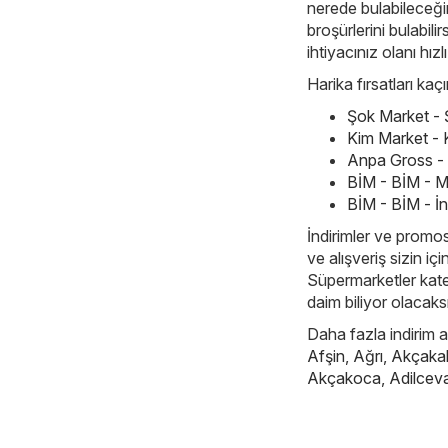
nerede bulabileceği
broşürlerini bulabil
ihtiyacınız olanı hızlı
Harika fırsatları ka
Şok Market - 
Kim Market - 
Anpa Gross -
BİM - BİM - M
BİM - BİM - İn
İndirimler ve promos
ve alışveriş sizin iç
Süpermarketler katego
daim biliyor olacaks
Daha fazla indirim ar
Afşin
,
Ağrı
,
Akçaka
Akçakoca
,
Adilcev