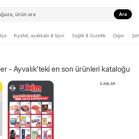
Ara
lya
Kıyafet, ayakkabı & Spor
Sağlık & Güzellik
Diğer
Şehi
r - Ayvalık'teki en son ürünleri kataloğu
İLANLAR