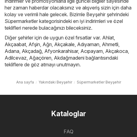
İndirimler ve promosyonlarla ilgili güncel bilgiler sayesinde
her zaman haberdar olacaksınız ve alışveriş sizin için daha
kolay ve verimli hale gelecek. Bizimle Beyşehir şehrindeki
Süpermarketler kategorisindeki en iyi indirimleri ve özel
teklifleri nerede bulacağınızı bileceksiniz.
Diğer şehirler için de uygun özel fırsatlar var.
Ahlat
,
Akçaabat
,
Afşin
,
Ağrı
,
Akçakale
,
Adıyaman
,
Ahmetli
,
Adana
,
Akçadağ
,
Afyonkarahisar
,
Acıpayam
,
Akçakoca
,
Adilcevaz
,
Ağaçören
,
Akdağmadeni
bağlantısındaki
tekliflere de göz atmayı unutmayın.
Ana sayfa
Yakındaki Beyşehir
Süpermarketler Beyşehir
Kataloglar
FAQ