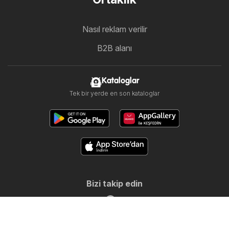
Nasıl reklam verilir
B2B alanı
Kataloglar
Tek bir yerde en son kataloglar
Bizi takip edin
Diğer ülkeler:
United Arab Emirates
България
Cyprus