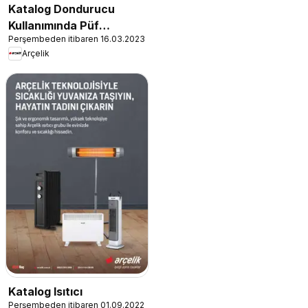
Katalog Dondurucu
Kullanımında Püf
Perşembeden itibaren 16.03.2023
Noktaları
Arçelik
Katalog Isıtıcı
Perşembeden itibaren 01.09.2022